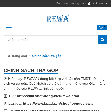
Danh sách mong muốn
Tài khoản
Menu
0
Trang chủ
Chính sách trả góp
CHÍNH SÁCH TRẢ GÓP
🌟 Hiện nay, REWA VN đang kết hợp với các sàn TMDT sử dụng
dịch vụ trả góp. Quý khách có thể đặt hàng thông qua Gian hàng
chính thức của REWA tại link bên dưới :
1️⃣
Tiki:
https://tiki.vn/thuong-hieu/rewa.html
2️⃣
Lazada:
https://www.lazada.vn/shop/locnuocrewa/
3️⃣
VN express:
https://shop.vnexpress.net/retail/may-loc-