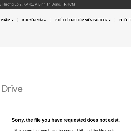
 Hương Lộ 2, KP 41, P. Bình Trị Đông, TP.HCM
 PHẨM
KHUYẾN MÃI
PHIẾU XÉT NGHIỆM VIỆN PASTEUR
PHIẾU 