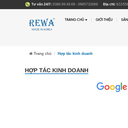
Tư vấn 24/7:
0386.99.49.69 - 0965732666
Địa chỉ:
822/55B
TRANG CHỦ
GIỚI THIỆU
SẢN
Trang chủ
Hợp tác kinh doanh
HỢP TÁC KINH DOANH