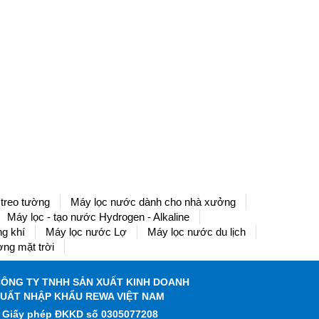
treo tường
Máy lọc nước dành cho nhà xưởng
Máy lọc - tạo nước Hydrogen - Alkaline
g khí
Máy lọc nước Lợ
Máy lọc nước du lịch
ng mặt trời
ÔNG TY TNHH SẢN XUẤT KINH DOANH
UẤT NHẬP KHẨU REWA VIỆT NAM
Giấy phép ĐKKD số 0305077208