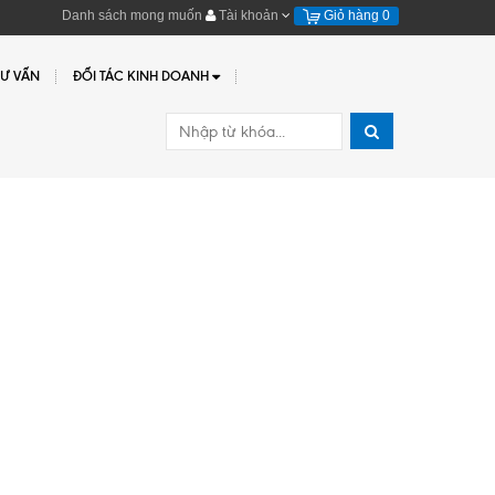
Danh sách mong muốn
Tài khoản
Giỏ hàng
0
TƯ VẤN
ĐỐI TÁC KINH DOANH