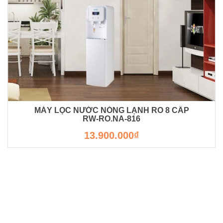
MÁY LỌC NƯỚC NÓNG LẠNH RO 8 CẤP
RW-RO.NA-816
13.900.000₫