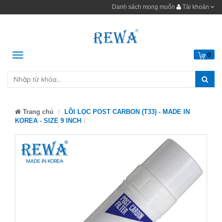
Danh sách mong muốn
Tài khoản
Menu
0
Trang chủ
LÕI LỌC POST CARBON (T33) - MADE IN
KOREA - SIZE 9 INCH