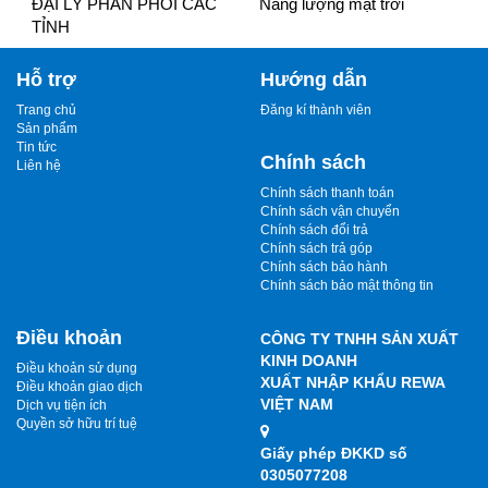
ĐẠI LÝ PHÂN PHỐI CÁC
Năng lượng mặt trời
TỈNH
Hỗ trợ
Hướng dẫn
Trang chủ
Đăng kí thành viên
Sản phẩm
Tin tức
Chính sách
Liên hệ
Chính sách thanh toán
Chính sách vận chuyển
Chính sách đổi trả
Chính sách trả góp
Chính sách bảo hành
Chính sách bảo mật thông tin
Điều khoản
CÔNG TY TNHH SẢN XUẤT
KINH DOANH
Điều khoản sử dụng
XUẤT NHẬP KHẨU REWA
Điều khoản giao dịch
VIỆT NAM
Dịch vụ tiện ích
Quyền sở hữu trí tuệ
Giấy phép ĐKKD số
0305077208