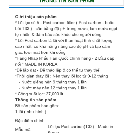
THÔNG TIN SẢN PHẨM
Giới thiệu sản phẩm
* Lõi lọc số 5 - Post carbon filter ( Post carbon - hoặc
Lõi T33 ) : cân bằng độ pH trong nước, làm nước ngọt
tự nhiên & đảm bảo sức khỏe cho người uống
* Lõi Post carbon là lõi với than hoạt tính chất lượng
cao nhất, có khả năng nâng cao độ pH và tạo cảm
giác tươi mát hơn khi uống
*Hàng Nhập khẩu Hàn Quốc chính hãng - 2 Đầu dập
nổi " MADE IN KOREA
*Dễ lắp đặt - Dễ tháo lắp & có thể tự thay thế
*Thời gian thay lõi : Nên thay lõi lọc từ 9-12 tháng
- Nước giếng nên 9 tháng thay 1 lần
- Nước máy nên 12 tháng thay 1 lần
* Công suất lọc: 27,000 lit
Thông tin sản phẩm
Bộ sản phẩm bao gồm:
1 lõi ( như hình )
Đặc điểm chính:
Lõi lọc Post carbon(T33) - Made in
Mẫu mã
Korea