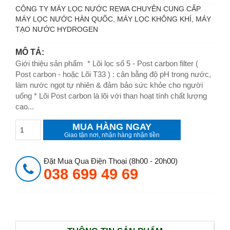
CÔNG TY MÁY LỌC NƯỚC REWA CHUYÊN CUNG CẤP
MÁY LỌC NƯỚC HÀN QUỐC, MÁY LỌC KHÔNG KHÍ, MÁY
TẠO NƯỚC HYDROGEN
MÔ TẢ:
Giới thiệu sản phẩm * Lõi lọc số 5 - Post carbon filter (
Post carbon - hoặc Lõi T33 ) : cân bằng độ pH trong nước,
làm nước ngọt tự nhiên & đảm bảo sức khỏe cho người
uống * Lõi Post carbon là lõi với than hoạt tính chất lượng
cao...
MUA HÀNG NGAY
Giao tận nơi, nhận hàng nhận tiền
Đặt Mua Qua Điện Thoại (8h00 - 20h00)
038 699 49 69