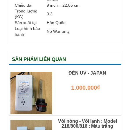
Chiều dài
9 inch = 22,86 cm
Trọng lượng
0.3
(KG)
Sản xuất tại
Hàn Quốc
Loại hình bảo
No Warranty
hành
SẢN PHẨM LIÊN QUAN
ĐÈN UV - JAPAN
1.000.000₫
Vòi nóng - Vòi lạnh : Model
218/800/816 : Màu trắng