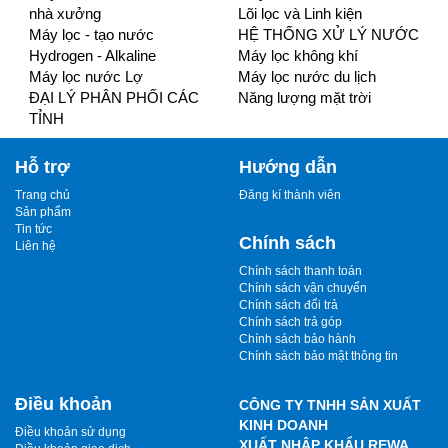
nhà xưởng
Lõi lọc và Linh kiện
Máy lọc - tạo nước
HỆ THỐNG XỬ LÝ NƯỚC
Hydrogen - Alkaline
Máy lọc không khí
Máy lọc nước Lợ
Máy lọc nước du lịch
ĐẠI LÝ PHÂN PHỐI CÁC
Năng lượng mặt trời
TỈNH
Hỗ trợ
Hướng dẫn
Trang chủ
Đăng kí thành viên
Sản phẩm
Tin tức
Chính sách
Liên hệ
Chính sách thanh toán
Chính sách vận chuyển
Chính sách đổi trả
Chính sách trả góp
Chính sách bảo hành
Chính sách bảo mật thông tin
Điều khoản
CÔNG TY TNHH SẢN XUẤT
KINH DOANH
Điều khoản sử dụng
XUẤT NHẬP KHẨU REWA