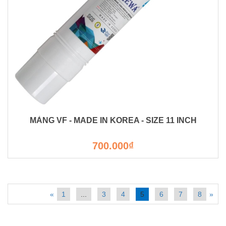
MÀNG VF - MADE IN KOREA - SIZE 11 INCH
700.000₫
«
1
...
3
4
5
6
7
8
»