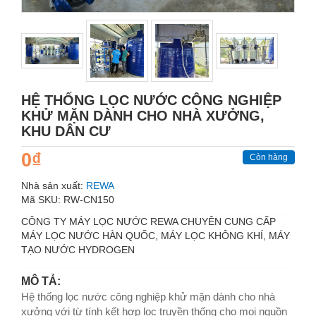
HỆ THỐNG LỌC NƯỚC CÔNG NGHIỆP
KHỬ MẶN DÀNH CHO NHÀ XƯỞNG,
KHU DÂN CƯ
0₫
Còn hàng
Nhà sản xuất:
REWA
Mã SKU:
RW-CN150
CÔNG TY MÁY LỌC NƯỚC REWA CHUYÊN CUNG CẤP
MÁY LỌC NƯỚC HÀN QUỐC, MÁY LỌC KHÔNG KHÍ, MÁY
TẠO NƯỚC HYDROGEN
MÔ TẢ:
Hệ thống lọc nước công nghiệp khử mặn dành cho nhà
xưởng với từ tính kết hợp lọc truyền thống cho mọi nguồn