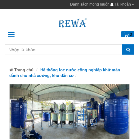
Danh sách mong muốn
Tài khoản
Menu
0
Trang chủ
Hệ thống lọc nước công nghiệp khử mặn
dành cho nhà xưởng, khu dân cư