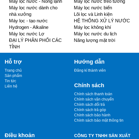
Máy lọc nước - Nóng lạnh
Máy lọc nước treo tường
Máy lọc nước dành cho
Máy lọc nước biển
nhà xưởng
Lõi lọc và Linh kiện
Máy lọc - tạo nước
HỆ THỐNG XỬ LÝ NƯỚC
Hydrogen - Alkaline
Máy lọc không khí
Máy lọc nước Lợ
Máy lọc nước du lịch
ĐẠI LÝ PHÂN PHỐI CÁC
Năng lượng mặt trời
TỈNH
Hỗ trợ
Hướng dẫn
Trang chủ
Đăng kí thành viên
Sản phẩm
Tin tức
Chính sách
Liên hệ
Chính sách thanh toán
Chính sách vận chuyển
Chính sách đổi trả
Chính sách trả góp
Chính sách bảo hành
Chính sách bảo mật thông tin
Điều khoản
CÔNG TY TNHH SẢN XUẤT