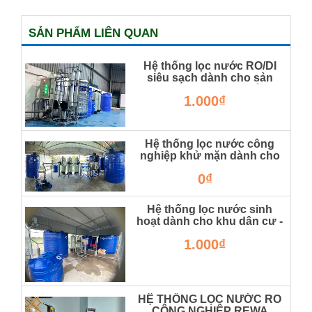
SẢN PHẨM LIÊN QUAN
Hệ thống lọc nước RO/DI
siêu sạch dành cho sản
xuất dược, thực phẩm
1.000₫
RW-RO/DI-500
Hệ thống lọc nước công
nghiệp khử mặn dành cho
nhà xưởng, khu dân cư
0₫
RW-CN150
Hệ thống lọc nước sinh
hoạt dành cho khu dân cư -
nhà xưởng
1.000₫
HỆ THỐNG LỌC NƯỚC RO
CÔNG NGHIỆP REWA