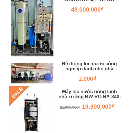
RW-RO-250L
48.000.000₫
Hệ thống lọc nước công
nghiệp dành cho nhà
xưởng
1.000₫
SALE
Máy lọc nước nóng lạnh
nhà xưởng RW-RO.NA-340i
RW-RO.NA-340I
19.800.000₫
21.900.000₫