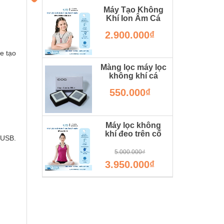
Máy Tạo Không
Khí Ion Âm Cá
Nhân Rewa RW-
2.900.000₫
AP-PINK/SILVER
Hàng Chính Hãng
RW-AP-SILVER
e tạo
Màng lọc máy lọc
không khí cá
nhân RW-WAP-10
550.000₫
LOI.AIR.MANGLOCHEPA
Máy lọc không
khí đeo trên cổ
c USB.
RW-WAP-10
RW-WAP-10
5.000.000₫
3.950.000₫