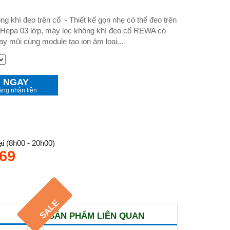
g khí đeo trên cổ - Thiết kế gọn nhẹ có thể đeo trên
 Hepa 03 lớp, máy lọc không khí đeo cổ REWA có
y mũi cùng module tạo ion âm loại...
 NGAY
àng nhận tiền
i (8h00 - 20h00)
 69
SALE
SẢN PHẨM LIÊN QUAN