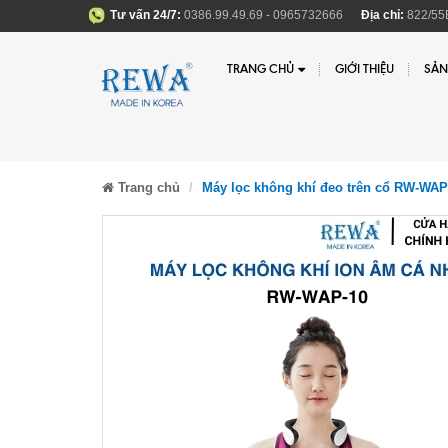
Tư vấn 24/7:
0386.99.49.69 - 0965732666
Địa chỉ:
822/55B
TRANG CHỦ
GIỚI THIỆU
SẢN
Trang chủ
Máy lọc không khí đeo trên cổ RW-WAP