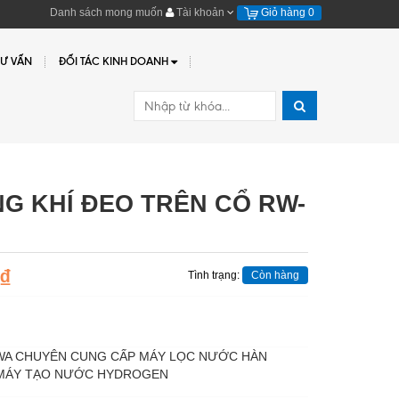
Danh sách mong muốn
Tài khoản
Giỏ hàng
0
TƯ VẤN
ĐỐI TÁC KINH DOANH
G KHÍ ĐEO TRÊN CỔ RW-
₫
Tình trạng:
Còn hàng
WA CHUYÊN CUNG CẤP MÁY LỌC NƯỚC HÀN
 MÁY TẠO NƯỚC HYDROGEN