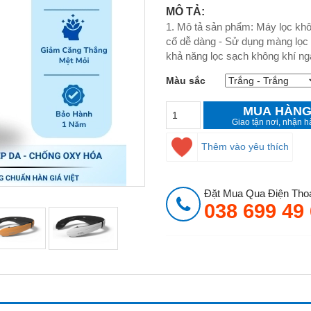
MÔ TẢ:
1. Mô tả sản phẩm: Máy lọc khôn
cổ dễ dàng - Sử dụng màng lọc
khả năng lọc sạch không khí nga
Màu sắc
MUA HÀNG
Giao tận nơi, nhận h
Thêm vào yêu thích
Đặt Mua Qua Điện Thoạ
038 699 49