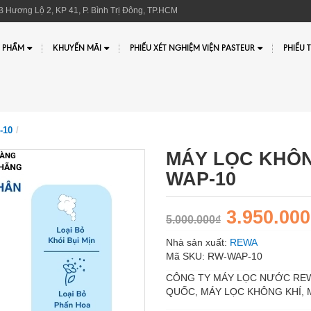
 Hương Lộ 2, KP 41, P. Bình Trị Đông, TP.HCM
 PHẨM
KHUYẾN MÃI
PHIẾU XÉT NGHIỆM VIỆN PASTEUR
PHIẾU 
-10
MÁY LỌC KHÔN
WAP-10
3.950.000
5.000.000₫
Nhà sản xuất:
REWA
Mã SKU:
RW-WAP-10
CÔNG TY MÁY LỌC NƯỚC RE
QUỐC, MÁY LỌC KHÔNG KHÍ,