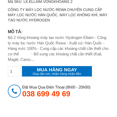
Mã SKU:
LK.ELLAIM.VONGKHOANG.2
CÔNG TY MÁY LỌC NƯỚC REWA CHUYÊN CUNG CẤP
MÁY LỌC NƯỚC HÀN QUỐC, MÁY LỌC KHÔNG KHÍ, MÁY
TẠO NƯỚC HYDROGEN
MÔ TẢ:
Bộ 2 Vòng khoáng máy tạo nước Hydrogen Ellaim - Công
ty máy lọc nước Hàn Quốc Rewa - Xuất xứ: Hàn Quốc -
Hàng mới: 100% - Cung cấp các khoáng chất cần thiết cho
cơ thể - Bổ sung các khoáng chất cần thiết (Kali,
Magiê, Canxi,...
MUA HÀNG NGAY
Giao tận nơi, nhận hàng nhận tiền
Đặt Mua Qua Điện Thoại (8h00 - 20h00)
038 699 49 69