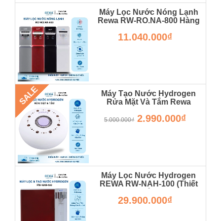
Máy Lọc Nước Nóng Lạnh
Rewa RW-RO.NA-800 Hàng
Chính Hãng
11.040.000₫
RW-RO.NA-800
SALE
Máy Tạo Nước Hydrogen
Rửa Mặt Và Tắm Rewa
Hàng Chính Hãng
2.990.000₫
5.000.000₫
Máy Lọc Nước Hydrogen
REWA RW-NAH-100 (Thiết
Kế Để Bàn)
29.900.000₫