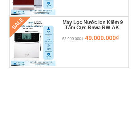
SALE
Máy Lọc Nước Ion Kiềm 9
Tấm Cực Rewa RW-AK-
9000 - Hàng Chính Hãng -
49.000.000₫
Bảo Hành 36 Tháng
65.000.000₫
RW-AK-9000