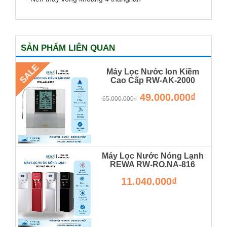
SẢN PHẨM LIÊN QUAN
SALE
Máy Lọc Nước Ion Kiềm
Cao Cấp RW-AK-2000
RW-AK-2000
49.000.000₫
65.000.000₫
Máy Lọc Nước Nóng Lạnh
REWA RW-RO.NA-816
Hàng Chính Hãng
11.040.000₫
RW-RO.NA-820