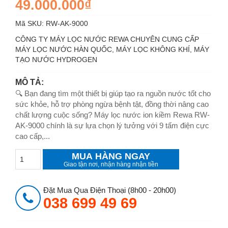
49.000.000₫
Mã SKU:
RW-AK-9000
CÔNG TY MÁY LỌC NƯỚC REWA CHUYÊN CUNG CẤP
MÁY LỌC NƯỚC HÀN QUỐC, MÁY LỌC KHÔNG KHÍ, MÁY
TẠO NƯỚC HYDROGEN
MÔ TẢ:
🔍 Bạn đang tìm một thiết bị giúp tạo ra nguồn nước tốt cho
sức khỏe, hỗ trợ phòng ngừa bệnh tật, đồng thời nâng cao
chất lượng cuộc sống? Máy lọc nước ion kiềm Rewa RW-
AK-9000 chính là sự lựa chọn lý tưởng với 9 tấm điện cực
cao cấp,...
MUA HÀNG NGAY
Giao tận nơi, nhận hàng nhận tiền
Đặt Mua Qua Điện Thoại (8h00 - 20h00)
038 699 49 69