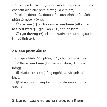
- Nước sau khi lọc được đưa vào buồng điện phân có
các tấm điện cực (cực dương và cực âm).
- Dưới tác động của dòng điện, quá trình phân tách
phân tử nước xảy ra:
+ Ở
cực âm (−)
: sinh ra
nước ion kiềm (alkaline
ionized water)
– giàu ion OH⁻, có tính kiềm.
+ Ở
cực dương (+)
: sinh ra
nước ion axit
– giàu ion
H⁺, có tính axit.
2.5. Sản phẩm đầu ra:
- Sau quá trình điện phân, máy cho ra 3 loại nước:
+ ✅
Nước ion kiềm
(tốt cho sức khỏe, dùng để
uống).
+ 🟠
Nước ion axit
(dùng ngoài da, vệ sinh, sát
khuẩn).
+ 🟢
Nước lọc trung tính
(dùng để nấu ăn, pha
sữa...).
3. Lợi ích của việc uống nước ion Kiềm