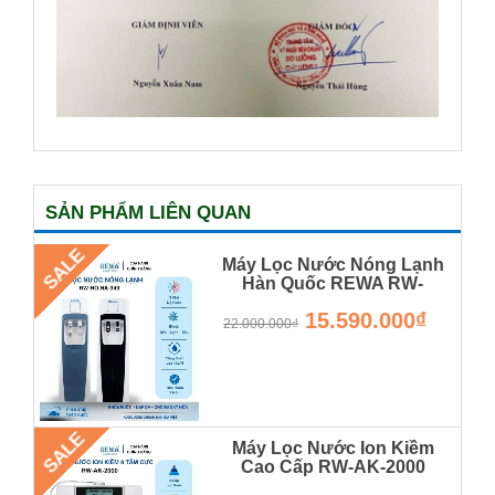
SẢN PHẨM LIÊN QUAN
SALE
Máy Lọc Nước Nóng Lạnh
Hàn Quốc REWA RW-
RO.NA-340 Hàng Chính
15.590.000₫
Hãng Rẻ Nhất Thị Trường
22.000.000₫
RW-NA-340-UV-1
SALE
Máy Lọc Nước Ion Kiềm
Cao Cấp RW-AK-2000
RW-AK-2000