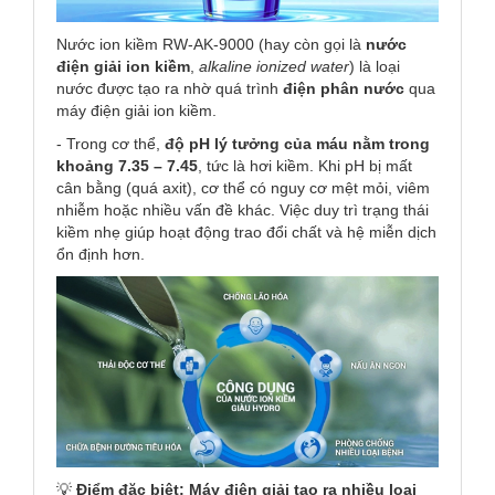
Nước ion kiềm RW-AK-9000 (hay còn gọi là
nước
điện giải ion kiềm
,
alkaline ionized water
) là loại
nước được tạo ra nhờ quá trình
điện phân nước
qua
máy điện giải ion kiềm.
- Trong cơ thể,
độ pH lý tưởng của máu nằm trong
khoảng 7.35 – 7.45
, tức là hơi kiềm. Khi pH bị mất
cân bằng (quá axit), cơ thể có nguy cơ mệt mỏi, viêm
nhiễm hoặc nhiều vấn đề khác. Việc duy trì trạng thái
kiềm nhẹ giúp hoạt động trao đổi chất và hệ miễn dịch
ổn định hơn.
💡
Điểm đặc biệt:
Máy điện giải tạo ra nhiều loại