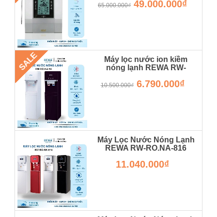
49.000.000₫
65.000.000₫
SALE
Máy lọc nước ion kiềm
nóng lạnh REWA RW-
RO.NA-18 - Hàng Chính
6.790.000₫
Hãng - Bảo Hành 12 Tháng
10.500.000₫
RW-RO.NA-20
Máy Lọc Nước Nóng Lạnh
REWA RW-RO.NA-816
Hàng Chính Hãng
11.040.000₫
RW-RO.NA-820