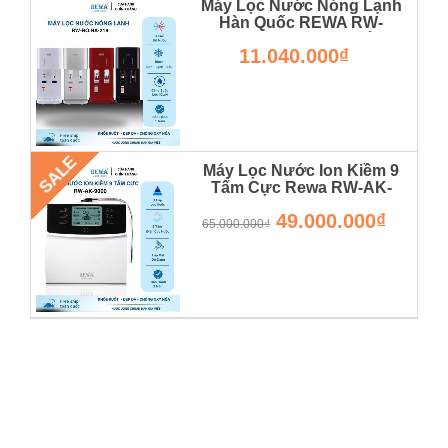
Máy Lọc Nước Nóng Lạnh
Hàn Quốc REWA RW-
RO.NA-218 Thiết Kế Để Bàn
11.040.000₫
- Hàng Chính Hãng
SALE
Máy Lọc Nước Ion Kiềm 9
Tấm Cực Rewa RW-AK-
9000 - Hàng Chính Hãng -
49.000.000₫
Bảo Hành 36 Tháng
65.000.000₫
RW-AK-9000