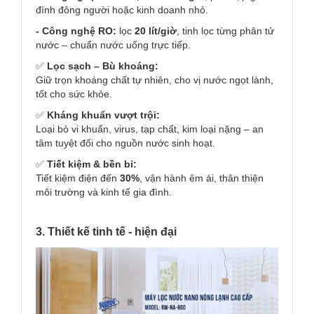
đình đông người hoặc kinh doanh nhỏ.
- Công nghệ RO:
lọc
20 lít/giờ
, tinh lọc từng phân tử
nước – chuẩn nước uống trực tiếp.
✅
Lọc sạch – Bù khoáng:
Giữ trọn khoáng chất tự nhiên, cho vị nước ngọt lành,
tốt cho sức khỏe.
✅
Kháng khuẩn vượt trội:
Loại bỏ vi khuẩn, virus, tạp chất, kim loại nặng – an
tâm tuyệt đối cho nguồn nước sinh hoạt.
✅
Tiết kiệm & bền bỉ:
Tiết kiệm điện đến
30%
, vận hành êm ái, thân thiện
môi trường và kinh tế gia đình.
3. Thiết kế tinh tế - hiện đại