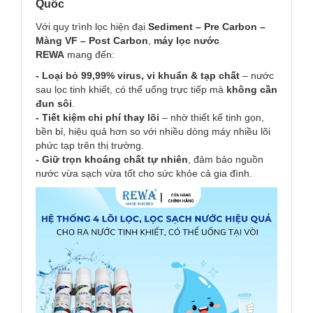
Quốc
Với quy trình lọc hiện đại
Sediment – Pre Carbon –
Màng VF – Post Carbon
,
máy lọc nước
REWA
mang đến:
- Loại bỏ 99,99% virus, vi khuẩn & tạp chất
– nước
sau lọc tinh khiết, có thể uống trực tiếp mà
không cần
đun sôi
.
- Tiết kiệm chi phí thay lõi
– nhờ thiết kế tinh gọn,
bền bỉ, hiệu quả hơn so với nhiều dòng máy nhiều lõi
phức tạp trên thị trường.
- Giữ trọn khoáng chất tự nhiên
, đảm bảo nguồn
nước vừa sạch vừa tốt cho sức khỏe cả gia đình.