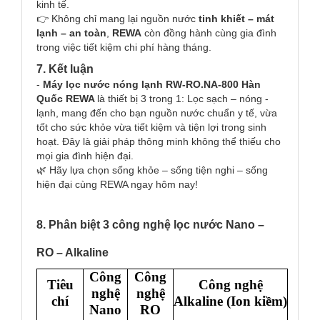
kinh tế.
👉 Không chỉ mang lại nguồn nước
tinh khiết – mát
lạnh – an toàn
,
REWA
còn đồng hành cùng gia đình
trong việc tiết kiệm chi phí hàng tháng.
7. Kết luận
-
Máy lọc nước nóng lạnh RW-RO.NA-800 Hàn
Quốc REWA
là thiết bị 3 trong 1: Lọc sạch – nóng -
lạnh, mang đến cho bạn nguồn nước chuẩn y tế, vừa
tốt cho sức khỏe vừa tiết kiệm và tiện lợi trong sinh
hoạt. Đây là giải pháp thông minh không thể thiếu cho
mọi gia đình hiện đại.
🌿 Hãy lựa chọn sống khỏe – sống tiện nghi – sống
hiện đại cùng REWA ngay hôm nay!
8. Phân biệt 3 công nghệ lọc nước
Nano –
RO – Alkaline
Công
Công
Tiêu
Công nghệ
nghệ
nghệ
chí
Alkaline (Ion kiềm)
Nano
RO