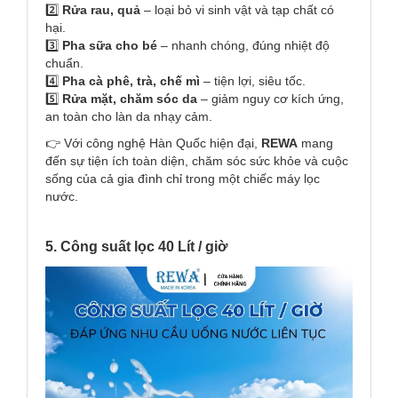
2️⃣
Rửa rau, quả
– loại bỏ vi sinh vật và tạp chất có
hại.
3️⃣
Pha sữa cho bé
– nhanh chóng, đúng nhiệt độ
chuẩn.
4️⃣
Pha cà phê, trà, chế mì
– tiện lợi, siêu tốc.
5️⃣
Rửa mặt, chăm sóc da
– giảm nguy cơ kích ứng,
an toàn cho làn da nhạy cảm.
👉 Với công nghệ Hàn Quốc hiện đại,
REWA
mang
đến sự tiện ích toàn diện, chăm sóc sức khỏe và cuộc
sống của cả gia đình chỉ trong một chiếc máy lọc
nước.
5. Công suất lọc 40 Lít / giờ