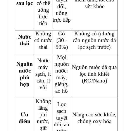
sau lọc
có thể
đối,
sức khỏe
uống
uống
trực
trực tiếp
tiếp
Không
Có
Không có (nhưng
Nước
có nước
(30–
cần nguồn nước đã
thải
thải
50%)
lọc sạch trước)
Mọi
Nước
Nguồn
nguồn
máy
Nguồn nước đã qua
nước
nước:
sạch, ít
lọc tinh khiết
phù
máy,
cặn, ít
(RO/Nano)
hợp
giếng,
vôi
ao hồ
Không
Lọc
lãng
sạch
Ưu
phí
Nâng cao sức khỏe,
tuyệt
điểm
nước,
chống oxy hóa
đối, an
giữ