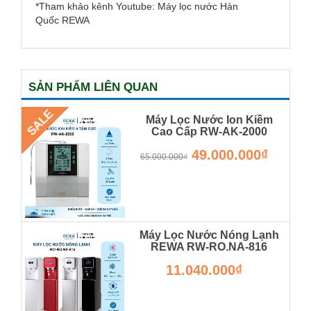
*Tham khảo kênh Youtube: Máy lọc nước Hàn
Quốc REWA
SẢN PHẨM LIÊN QUAN
SALE
Máy Lọc Nước Ion Kiềm
Cao Cấp RW-AK-2000
RW-AK-2000
49.000.000₫
65.000.000₫
Máy Lọc Nước Nóng Lạnh
REWA RW-RO.NA-816
Hàng Chính Hãng
11.040.000₫
RW-RO.NA-820