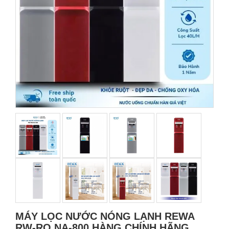
MÁY LỌC NƯỚC NÓNG LẠNH REWA
RW-RO.NA-800 HÀNG CHÍNH HÃNG