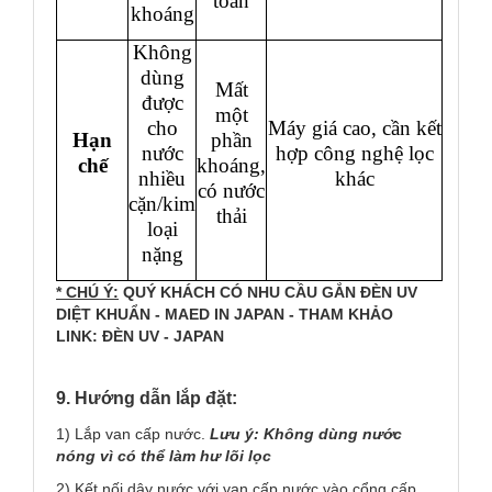
toàn
khoáng
Không
dùng
Mất
được
một
cho
Máy giá cao, cần kết
Hạn
phần
nước
hợp công nghệ lọc
chế
khoáng,
nhiều
khác
có nước
cặn/kim
thải
loại
nặng
* CHÚ Ý:
QUÝ KHÁCH CÓ NHU CẦU GẮN ĐÈN UV
DIỆT KHUẨN - MAED IN JAPAN - THAM KHẢO
LINK:
ĐÈN UV - JAPAN
9. Hướng dẫn lắp đặt:
1) Lắp van cấp nước.
Lưu ý: Không dùng nước
nóng vì có thể làm hư lõi lọc
2) Kết nối dây nước với van cấp nước vào cổng cấp