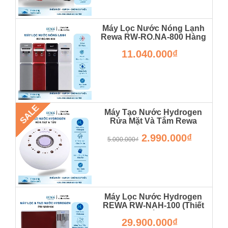
Máy Lọc Nước Nóng Lạnh
Rewa RW-RO.NA-800 Hàng
Chính Hãng
11.040.000₫
RW-RO.NA-800
SALE
Máy Tạo Nước Hydrogen
Rửa Mặt Và Tắm Rewa
Hàng Chính Hãng
2.990.000₫
5.000.000₫
Máy Lọc Nước Hydrogen
REWA RW-NAH-100 (Thiết
Kế Để Bàn)
29.900.000₫