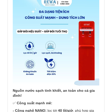
Nguồn nước sạch tinh khiết, an toàn cho cả gia
đình!
✅
Công suất mạnh mẽ:
- Công nghệ NANO:
lọc tới
40 lít/giờ
, phù hợp gia