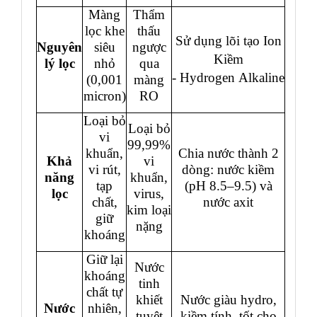
Màng
Thẩm
lọc khe
thấu
Sử dụng lõi tạo Ion
Nguyên
siêu
ngược
Kiềm
lý lọc
nhỏ
qua
- Hydrogen
Alkaline
(0,001
màng
micron)
RO
Loại bỏ
Loại bỏ
vi
99,99%
khuẩn,
Chia nước thành 2
Khả
vi
vi rút,
dòng: nước kiềm
năng
khuẩn,
tạp
(pH 8.5–9.5) và
lọc
virus,
chất,
nước axit
kim loại
giữ
nặng
khoáng
Giữ lại
Nước
khoáng
tinh
chất tự
khiết
Nước giàu hydro,
Nước
nhiên,
tuyệt
kiềm tính, tốt cho