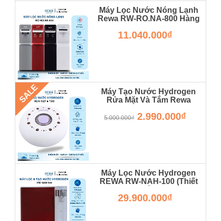
Máy Lọc Nước Nóng Lạnh
Rewa RW-RO.NA-800 Hàng
Chính Hãng
11.040.000₫
RW-RO.NA-800
SALE
Máy Tạo Nước Hydrogen
Rửa Mặt Và Tắm Rewa
Hàng Chính Hãng
2.990.000₫
5.000.000₫
Máy Lọc Nước Hydrogen
REWA RW-NAH-100 (Thiết
Kế Để Bàn)
29.900.000₫