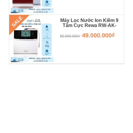
SALE
Máy Lọc Nước Ion Kiềm 9
Tấm Cực Rewa RW-AK-
9000 - Hàng Chính Hãng -
49.000.000₫
Bảo Hành 36 Tháng
65.000.000₫
RW-AK-9000