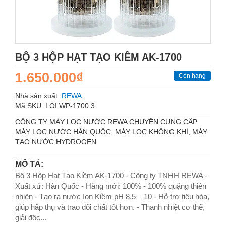
BỘ 3 HỘP HẠT TẠO KIỀM AK-1700
1.650.000₫
Còn hàng
Nhà sản xuất:
REWA
Mã SKU:
LOI.WP-1700.3
CÔNG TY MÁY LỌC NƯỚC REWA CHUYÊN CUNG CẤP
MÁY LỌC NƯỚC HÀN QUỐC, MÁY LỌC KHÔNG KHÍ, MÁY
TẠO NƯỚC HYDROGEN
MÔ TẢ:
Bộ 3 Hộp Hạt Tạo Kiềm AK-1700 - Công ty TNHH REWA -
Xuất xứ: Hàn Quốc - Hàng mới: 100% - 100% quặng thiên
nhiên - Tạo ra nước Ion Kiềm pH 8,5 – 10 - Hỗ trợ tiêu hóa,
giúp hấp thụ và trao đổi chất tốt hơn. - Thanh nhiệt cơ thể,
giải độc...