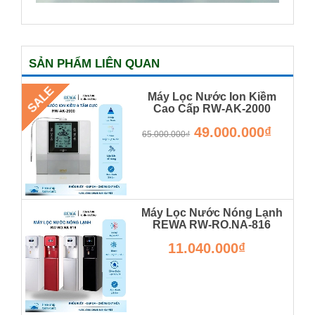
SẢN PHẨM LIÊN QUAN
SALE
Máy Lọc Nước Ion Kiềm
Cao Cấp RW-AK-2000
RW-AK-2000
49.000.000₫
65.000.000₫
Máy Lọc Nước Nóng Lạnh
REWA RW-RO.NA-816
Hàng Chính Hãng
11.040.000₫
RW-RO.NA-820