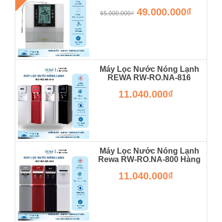
RW-AK-2000
49.000.000₫
65.000.000₫
Máy Lọc Nước Nóng Lạnh
REWA RW-RO.NA-816
Hàng Chính Hãng
11.040.000₫
RW-RO.NA-820
Máy Lọc Nước Nóng Lạnh
Rewa RW-RO.NA-800 Hàng
Chính Hãng
11.040.000₫
RW-RO.NA-800