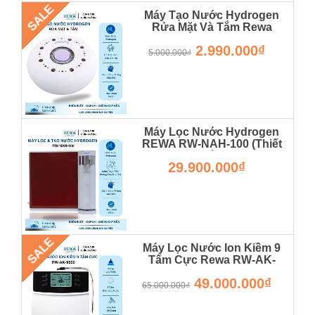
SALE
Máy Tạo Nước Hydrogen
Rửa Mặt Và Tắm Rewa
Hàng Chính Hãng
2.990.000₫
5.000.000₫
Máy Lọc Nước Hydrogen
REWA RW-NAH-100 (Thiết
Kế Để Bàn)
29.900.000₫
SALE
Máy Lọc Nước Ion Kiềm 9
Tấm Cực Rewa RW-AK-
9000 - Hàng Chính Hãng -
49.000.000₫
Bảo Hành 36 Tháng
65.000.000₫
RW-AK-9000