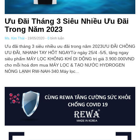
Ưu Đãi Tháng 3 Siêu Nhiều Ưu Đãi
Trong Năm 2023
Ms. Kim Thái
- 19/05/2020 -
0
bình luận
Ưu đãi tháng 3 siêu nhiều ưu đãi trong năm 2023ƯU ĐÃI CHỒNG
ƯU ĐÃI, NHANH TAY HỐT NGAYTừ ngày 25/4 -5/5, tặng ngay
siêu phẩm MÁY LỌC KHÔNG KHÍ DI DỘNG trị giá 3.900.000VND
cho mỗi hoá đơn mua MÁY LỌC & TẠO NƯỚC HYDROGEN
NÓNG LẠNH RW-NAH-340.Máy lọc...