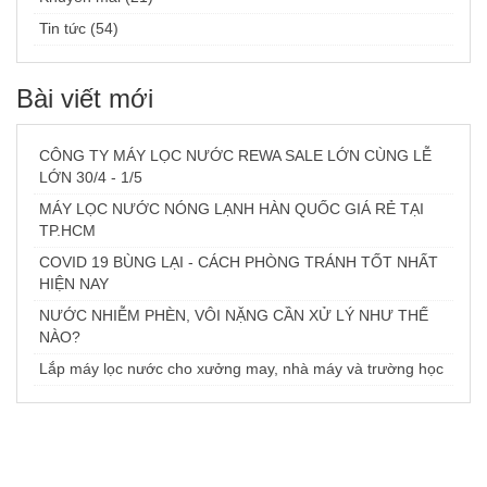
Tin tức (54)
Bài viết mới
CÔNG TY MÁY LỌC NƯỚC REWA SALE LỚN CÙNG LỄ
LỚN 30/4 - 1/5
MÁY LỌC NƯỚC NÓNG LẠNH HÀN QUỐC GIÁ RẺ TẠI
TP.HCM
COVID 19 BÙNG LẠI - CÁCH PHÒNG TRÁNH TỐT NHẤT
HIỆN NAY
NƯỚC NHIỄM PHÈN, VÔI NẶNG CẦN XỬ LÝ NHƯ THẾ
NÀO?
Lắp máy lọc nước cho xưởng may, nhà máy và trường học