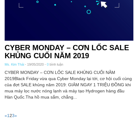
CYBER MONDAY – CƠN LỐC SALE
KHỦNG CUỐI NĂM 2019
Ms. Kim Thái
- 19/05/2020 -
0
bình luận
CYBER MONDAY – CƠN LỐC SALE KHỦNG CUỐI NĂM
2019Black Friday vừa qua Cyber Monday lại tới, cơ hội cuối cùng
của đợt SALE khủng năm 2019: GIẢM NGAY 1 TRIỆU ĐỒNG khi
mua máy lọc nước nóng lạnh và máy tạo Hydrogen hàng đầu
Hàn Quốc.Tha hồ mua sắm, chẳng...
«
1
2
3
»