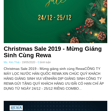
Christmas Sale 2019 - Mừng Giáng
Sinh Cùng Rewa
Ms. Kim Thái
- 19/05/2020 -
0
bình luận
Christmas Sale 2019 - Mừng giáng sinh cùng RewaCÔNG TY
MÁY LỌC NƯỚC HÀN QUỐC REWA XIN CHÚC QUÝ KHÁCH
HÀNG GIÁNG SINH VUI VẺNHÂN DỊP GIÁNG SINH CÔNG TY
REWA GỬI TẶNG QUÝ KHÁCH HÀNG ƯU ĐÃI CÓ HẠN CHỈ ÁP
DỤNG TỪ NGÀY 24/12 - 25/12 RIÊNG COMBO...