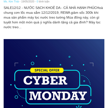
Ms. Kim Thái
- 19/05/2020 -
0
bình luận
SALE12/12 - NƯỚC SẠCH KHOẺ DA - CẢ NHÀ HẠNH PHÚCHoà
chung cơn lốc mua sắm 12/12/2019, REWA giảm sốc 300k khi
mua sản phẩm máy lọc nước treo tường Mùa đông này, còn gì
tuyệt hơn một món quà ý nghĩa dành tặng cả gia đình? Máy lọc
nước treo...