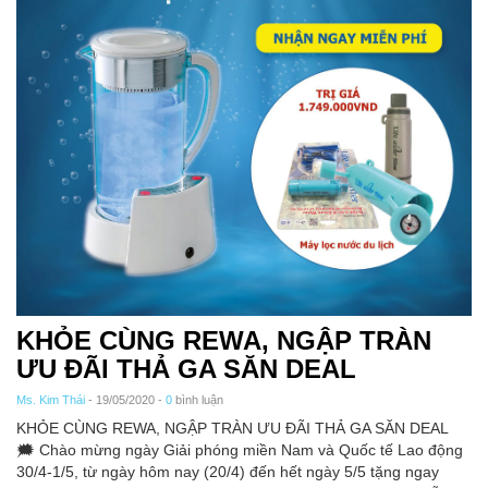
KHỎE CÙNG REWA, NGẬP TRÀN
ƯU ĐÃI THẢ GA SĂN DEAL
Ms. Kim Thái
- 19/05/2020 -
0
bình luận
KHỎE CÙNG REWA, NGẬP TRÀN ƯU ĐÃI THẢ GA SĂN DEAL
🗯 Chào mừng ngày Giải phóng miền Nam và Quốc tế Lao động
30/4-1/5, từ ngày hôm nay (20/4) đến hết ngày 5/5 tặng ngay