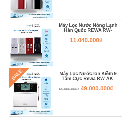
Máy Lọc Nước Nóng Lạnh
Hàn Quốc REWA RW-
RO.NA-218 Thiết Kế Để Bàn
11.040.000₫
- Hàng Chính Hãng
SALE
Máy Lọc Nước Ion Kiềm 9
Tấm Cực Rewa RW-AK-
9000 - Hàng Chính Hãng -
49.000.000₫
Bảo Hành 36 Tháng
65.000.000₫
RW-AK-9000