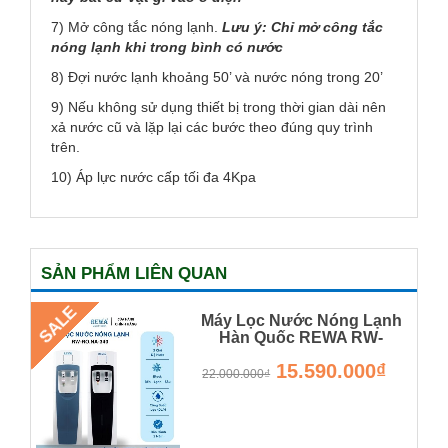
7) Mở công tắc nóng lạnh.
Lưu ý:
Chỉ mở công tắc
nóng lạnh khi trong bình có nước
8) Đợi nước lạnh khoảng 50’ và nước nóng trong 20’
9) Nếu không sử dụng thiết bị trong thời gian dài nên
xả nước cũ và lặp lại các bước theo đúng quy trình
trên.
10) Áp lực nước cấp tối đa 4Kpa
SẢN PHẨM LIÊN QUAN
SALE
Máy Lọc Nước Nóng Lạnh
Hàn Quốc REWA RW-
RO.NA-340 Hàng Chính
15.590.000₫
Hãng Rẻ Nhất Thị Trường
22.000.000₫
RW-NA-340-UV-1