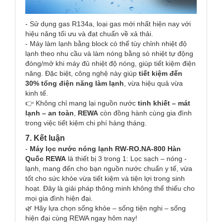
- Sử dụng gas R134a, loại gas mới nhất hiện nay với
hiệu năng tối ưu và đạt chuẩn về xả thải.
- Máy làm lạnh bằng block có thể tùy chỉnh nhiệt độ
lạnh theo nhu cầu và làm nóng bằng sò nhiệt tự động
đóng/mở khi máy đủ nhiệt độ nóng, giúp tiết kiệm điện
năng. Đặc biệt, công nghệ này giúp
tiết kiệm đến
30% tổng điện năng làm lạnh
, vừa hiệu quả vừa
kinh tế.
👉 Không chỉ mang lại nguồn nước
tinh khiết – mát
lạnh – an toàn
,
REWA
còn đồng hành cùng gia đình
trong việc tiết kiệm chi phí hàng tháng.
7. Kết luận
-
Máy lọc nước nóng lạnh RW-RO.NA-800 Hàn
Quốc REWA
là thiết bị 3 trong 1: Lọc sạch – nóng -
lạnh, mang đến cho bạn nguồn nước chuẩn y tế, vừa
tốt cho sức khỏe vừa tiết kiệm và tiện lợi trong sinh
hoạt. Đây là giải pháp thông minh không thể thiếu cho
mọi gia đình hiện đại.
🌿 Hãy lựa chọn sống khỏe – sống tiện nghi – sống
hiện đại cùng REWA ngay hôm nay!