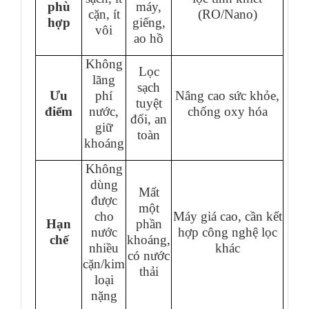
phù
máy,
cặn, ít
(RO/Nano)
hợp
giếng,
vôi
ao hồ
Không
Lọc
lãng
sạch
Ưu
phí
Nâng cao sức khỏe,
tuyệt
điểm
nước,
chống oxy hóa
đối, an
giữ
toàn
khoáng
Không
dùng
Mất
được
một
cho
Máy giá cao, cần kết
Hạn
phần
nước
hợp công nghệ lọc
chế
khoáng,
nhiều
khác
có nước
cặn/kim
thải
loại
nặng