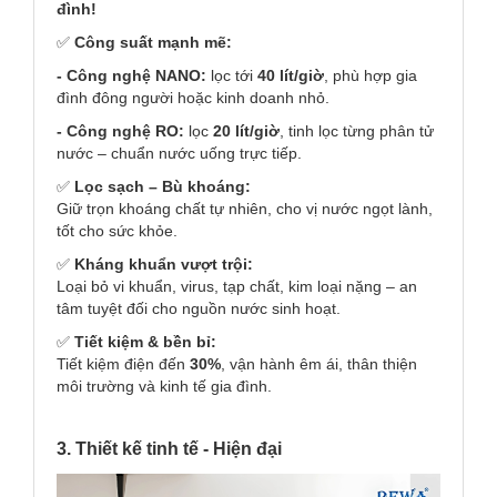
đình!
✅
Công suất mạnh mẽ:
- Công nghệ NANO:
lọc tới
40 lít/giờ
, phù hợp gia
đình đông người hoặc kinh doanh nhỏ.
- Công nghệ RO:
lọc
20 lít/giờ
, tinh lọc từng phân tử
nước – chuẩn nước uống trực tiếp.
✅
Lọc sạch – Bù khoáng:
Giữ trọn khoáng chất tự nhiên, cho vị nước ngọt lành,
tốt cho sức khỏe.
✅
Kháng khuẩn vượt trội:
Loại bỏ vi khuẩn, virus, tạp chất, kim loại nặng – an
tâm tuyệt đối cho nguồn nước sinh hoạt.
✅
Tiết kiệm & bền bỉ:
Tiết kiệm điện đến
30%
, vận hành êm ái, thân thiện
môi trường và kinh tế gia đình.
3. Thiết kế tinh tế - Hiện đại