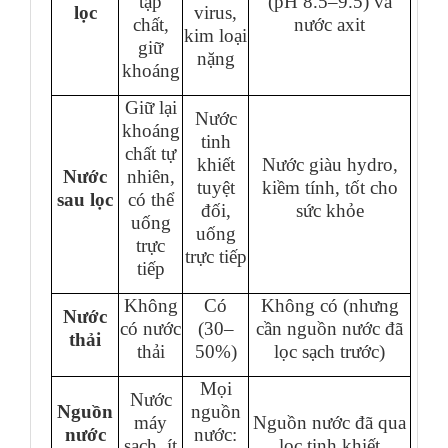
tạp
(pH 8.5–9.5) và
lọc
virus,
chất,
nước axit
kim loại
giữ
nặng
khoáng
Giữ lại
Nước
khoáng
tinh
chất tự
khiết
Nước giàu hydro,
Nước
nhiên,
tuyệt
kiềm tính, tốt cho
sau lọc
có thể
đối,
sức khỏe
uống
uống
trực
trực tiếp
tiếp
Không
Có
Không có (nhưng
Nước
có nước
(30–
cần nguồn nước đã
thải
thải
50%)
lọc sạch trước)
Mọi
Nước
Nguồn
nguồn
máy
Nguồn nước đã qua
nước
nước:
sạch, ít
lọc tinh khiết