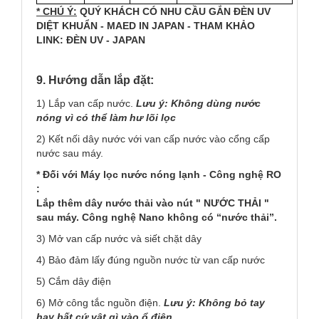
* CHÚ Ý:
QUÝ KHÁCH CÓ NHU CẦU GẮN ĐÈN UV
DIỆT KHUẨN - MAED IN JAPAN - THAM KHẢO
LINK:
ĐÈN UV - JAPAN
9. Hướng dẫn lắp đặt:
1) Lắp van cấp nước.
Lưu ý: Không dùng nước
nóng vì có thể làm hư lõi lọc
2) Kết nối dây nước với van cấp nước vào cổng cấp
nước sau máy.
* Đối với Máy lọc nước nóng lạnh - Công nghệ RO
:
Lắp thêm dây nước thải vào nút " NƯỚC THẢI "
sau máy. Công nghệ Nano không có “nước thải”.
3) Mở van cấp nước và siết chặt dây
4) Bảo đảm lấy đúng nguồn nước từ van cấp nước
5) Cắm dây điện
6) Mở công tắc nguồn điện.
Lưu ý: Không bỏ tay
hay bất cứ vật gì vào ổ điện