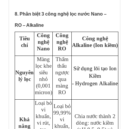
8. Phân biệt 3 công nghệ lọc nước
Nano –
RO – Alkaline
Công
Công
Tiêu
Công nghệ
nghệ
nghệ
chí
Alkaline (Ion kiềm)
Nano
RO
Màng
Thẩm
lọc khe
thấu
Sử dụng lõi tạo Ion
Nguyên
siêu
ngược
Kiềm
lý lọc
nhỏ
qua
- Hydrogen
Alkaline
(0,001
màng
micron)
RO
Loại bỏ
Loại bỏ
vi
99,99%
khuẩn,
Chia nước thành 2
Khả
vi
vi rút,
dòng: nước kiềm
năng
khuẩn,