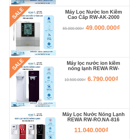
SALE
Máy Lọc Nước Ion Kiềm
Cao Cấp RW-AK-2000
RW-AK-2000
49.000.000₫
65.000.000₫
SALE
Máy lọc nước ion kiềm
nóng lạnh REWA RW-
RO.NA-18 - Hàng Chính
6.790.000₫
Hãng - Bảo Hành 12 Tháng
10.500.000₫
RW-RO.NA-20
Máy Lọc Nước Nóng Lạnh
REWA RW-RO.NA-816
Hàng Chính Hãng
11.040.000₫
RW-RO.NA-820