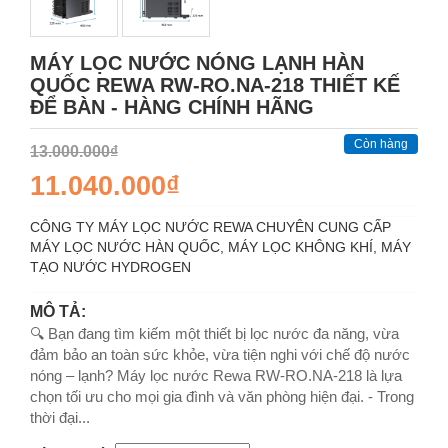
MÁY LỌC NƯỚC NÓNG LẠNH HÀN
QUỐC REWA RW-RO.NA-218 THIẾT KẾ
ĐỂ BÀN - HÀNG CHÍNH HÃNG
Còn hàng
13.000.000₫
11.040.000₫
CÔNG TY MÁY LỌC NƯỚC REWA CHUYÊN CUNG CẤP
MÁY LỌC NƯỚC HÀN QUỐC, MÁY LỌC KHÔNG KHÍ, MÁY
TẠO NƯỚC HYDROGEN
MÔ TẢ:
🔍 Bạn đang tìm kiếm một thiết bị lọc nước đa năng, vừa
đảm bảo an toàn sức khỏe, vừa tiện nghi với chế độ nước
nóng – lạnh? Máy lọc nước Rewa RW-RO.NA-218 là lựa
chọn tối ưu cho mọi gia đình và văn phòng hiện đại. - Trong
thời đại...