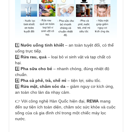
1️⃣
Nước uống tinh khiết
– an toàn tuyệt đối, có thể
uống trực tiếp.
2️⃣
Rửa rau, quả
– loại bỏ vi sinh vật và tạp chất có
hại.
3️⃣
Pha sữa cho bé
– nhanh chóng, đúng nhiệt độ
chuẩn.
4️⃣
Pha cà phê, trà, chế mì
– tiện lợi, siêu tốc.
5️⃣
Rửa mặt, chăm sóc da
– giảm nguy cơ kích ứng,
an toàn cho làn da nhạy cảm.
👉 Với công nghệ Hàn Quốc hiện đại,
REWA
mang
đến sự tiện ích toàn diện, chăm sóc sức khỏe và cuộc
sống của cả gia đình chỉ trong một chiếc máy lọc
nước.