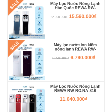
SALE
Máy Lọc Nước Nóng Lạnh
Hàn Quốc REWA RW-
RO.NA-340 Hàng Chính
15.590.000₫
Hãng Rẻ Nhất Thị Trường
22.000.000₫
RW-NA-340-UV-1
SALE
Máy lọc nước ion kiềm
nóng lạnh REWA RW-
RO.NA-18 - Hàng Chính
6.790.000₫
Hãng - Bảo Hành 12 Tháng
10.500.000₫
RW-RO.NA-20
Máy Lọc Nước Nóng Lạnh
REWA RW-RO.NA-816
Hàng Chính Hãng
11.040.000₫
RW-RO.NA-820