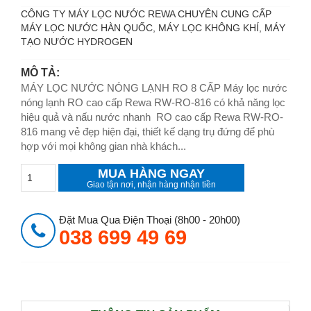
CÔNG TY MÁY LỌC NƯỚC REWA CHUYÊN CUNG CẤP
MÁY LỌC NƯỚC HÀN QUỐC, MÁY LỌC KHÔNG KHÍ, MÁY
TẠO NƯỚC HYDROGEN
MÔ TẢ:
MÁY LỌC NƯỚC NÓNG LẠNH RO 8 CẤP Máy lọc nước
nóng lạnh RO cao cấp Rewa RW-RO-816 có khả năng lọc
hiệu quả và nấu nước nhanh RO cao cấp Rewa RW-RO-
816 mang vẻ đẹp hiện đại, thiết kế dạng trụ đứng để phù
hợp với mọi không gian nhà khách...
MUA HÀNG NGAY
Giao tận nơi, nhận hàng nhận tiền
Đặt Mua Qua Điện Thoại (8h00 - 20h00)
038 699 49 69