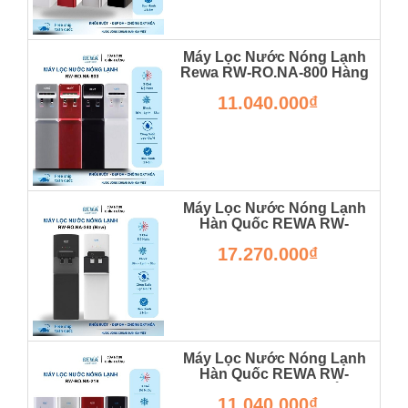
Máy Lọc Nước Nóng Lạnh
Rewa RW-RO.NA-800 Hàng
Chính Hãng
11.040.000₫
RW-RO.NA-800
Máy Lọc Nước Nóng Lạnh
Hàn Quốc REWA RW-
RO.NA-340 (New) Hàng
17.270.000₫
Chính Hãng Rẻ Nhất Thị
Trường
RW-RO.NA-340(NEW)-3
Máy Lọc Nước Nóng Lạnh
Hàn Quốc REWA RW-
RO.NA-218 Thiết Kế Để Bàn
11.040.000₫
- Hàng Chính Hãng