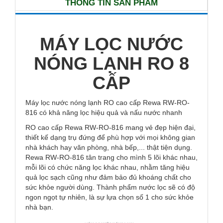
THÔNG TIN SẢN PHẨM
MÁY LỌC NƯỚC
NÓNG LẠNH RO 8
CẤP
Máy lọc nước nóng lạnh RO cao cấp Rewa RW-RO-
816 có khả năng lọc hiệu quả và nấu nước nhanh
RO cao cấp Rewa RW-RO-816 mang vẻ đẹp hiện đại,
thiết kế dạng trụ đứng để phù hợp với mọi không gian
nhà khách hay văn phòng, nhà bếp,... thật tiện dụng.
Rewa RW-RO-816 tân trang cho mình 5 lõi khác nhau,
mỗi lõi có chức năng lọc khác nhau, nhằm tăng hiệu
quả lọc sạch cũng như đảm bảo đủ khoáng chất cho
sức khỏe người dùng. Thành phẩm nước lọc sẽ có độ
ngon ngọt tự nhiên, là sự lựa chọn số 1 cho sức khỏe
nhà bạn.