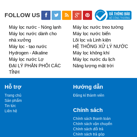
FOLLOW US
Máy lọc nước - Nóng lạnh
Máy lọc nước treo tường
Máy lọc nước dành cho
Máy lọc nước biển
nhà xưởng
Lõi lọc và Linh kiện
Máy lọc - tạo nước
HỆ THỐNG XỬ LÝ NƯỚC
Hydrogen - Alkaline
Máy lọc không khí
Máy lọc nước Lợ
Máy lọc nước du lịch
ĐẠI LÝ PHÂN PHỐI CÁC
Năng lượng mặt trời
TỈNH
Hỗ trợ
Hướng dẫn
Trang chủ
Đăng kí thành viên
Sản phẩm
Tin tức
Chính sách
Liên hệ
Chính sách thanh toán
Chính sách vận chuyển
Chính sách đổi trả
Chính sách trả góp