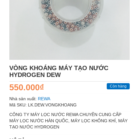
VÒNG KHOÁNG MÁY TẠO NƯỚC
HYDROGEN DEW
550.000₫
Còn hàng
Nhà sản xuất:
REWA
Mã SKU:
LK.DEW.VONGKHOANG
CÔNG TY MÁY LỌC NƯỚC REWA CHUYÊN CUNG CẤP
MÁY LỌC NƯỚC HÀN QUỐC, MÁY LỌC KHÔNG KHÍ, MÁY
TẠO NƯỚC HYDROGEN