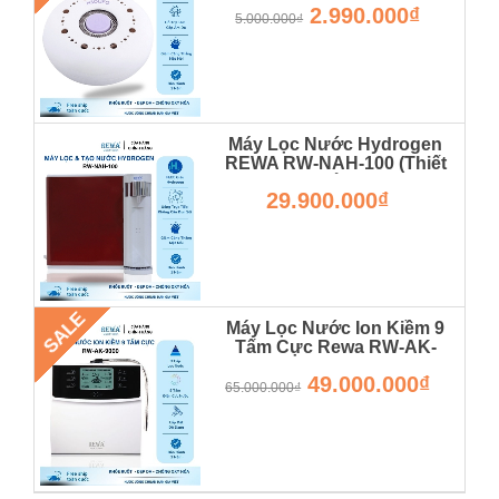
2.990.000₫
5.000.000₫
Máy Lọc Nước Hydrogen
REWA RW-NAH-100 (Thiết
Kế Để Bàn)
29.900.000₫
SALE
Máy Lọc Nước Ion Kiềm 9
Tấm Cực Rewa RW-AK-
9000 - Hàng Chính Hãng -
49.000.000₫
Bảo Hành 36 Tháng
65.000.000₫
RW-AK-9000