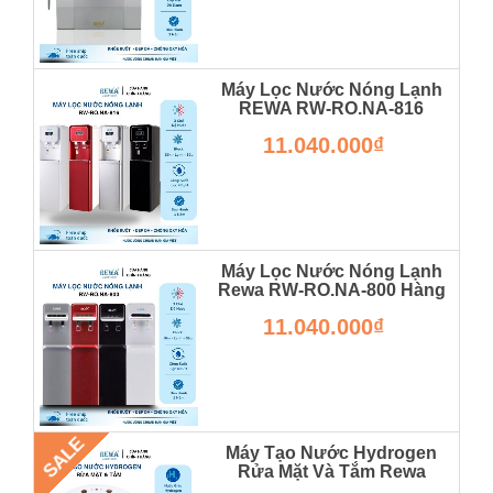
Máy Lọc Nước Nóng Lạnh
REWA RW-RO.NA-816
Hàng Chính Hãng
11.040.000₫
RW-RO.NA-820
Máy Lọc Nước Nóng Lạnh
Rewa RW-RO.NA-800 Hàng
Chính Hãng
11.040.000₫
RW-RO.NA-800
SALE
Máy Tạo Nước Hydrogen
Rửa Mặt Và Tắm Rewa
Hàng Chính Hãng