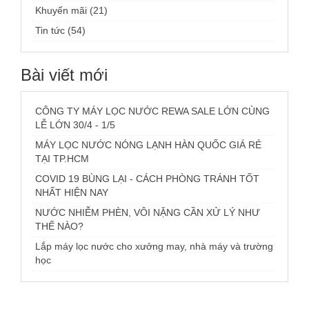
Khuyến mãi (21)
Tin tức (54)
Bài viết mới
CÔNG TY MÁY LỌC NƯỚC REWA SALE LỚN CÙNG
LỄ LỚN 30/4 - 1/5
MÁY LỌC NƯỚC NÓNG LẠNH HÀN QUỐC GIÁ RẺ
TẠI TP.HCM
COVID 19 BÙNG LẠI - CÁCH PHÒNG TRÁNH TỐT
NHẤT HIỆN NAY
NƯỚC NHIỄM PHÈN, VÔI NẶNG CẦN XỬ LÝ NHƯ
THẾ NÀO?
Lắp máy lọc nước cho xưởng may, nhà máy và trường
học