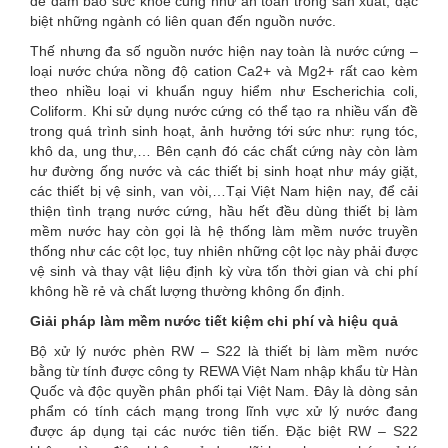
để đảm bảo sức khỏe cũng như an toàn trong sản xuất, đặc
biệt những ngành có liên quan đến nguồn nước.
Thế nhưng đa số nguồn nước hiện nay toàn là nước cứng –
loại nước chứa nồng độ cation Ca2+ và Mg2+ rất cao kèm
theo nhiều loại vi khuẩn nguy hiểm như Escherichia coli,
Coliform. Khi sử dụng nước cứng có thể tạo ra nhiều vấn đề
trong quá trình sinh hoạt, ảnh hưởng tới sức như: rụng tóc,
khô da, ung thư,… Bên cạnh đó các chất cứng này còn làm
hư đường ống nước và các thiết bị sinh hoạt như máy giặt,
các thiết bị vệ sinh, van vòi,…Tại Việt Nam hiện nay, để cải
thiện tình trạng nước cứng, hầu hết đều dùng thiết bị làm
mềm nước hay còn gọi là hệ thống làm mềm nước truyền
thống như các cột lọc, tuy nhiên những cột lọc này phải được
vệ sinh và thay vật liệu định kỳ vừa tốn thời gian và chi phí
không hề rẻ và chất lượng thường không ổn định.
Giải pháp làm mềm nước tiết kiệm chi phí và hiệu quả
Bộ xử lý nước phèn RW – S22 là thiết bị làm mềm nước
bằng từ tính được công ty REWA Việt Nam nhập khẩu từ Hàn
Quốc và độc quyền phân phối tại Việt Nam. Đây là dòng sản
phẩm có tính cách mạng trong lĩnh vực xử lý nước đang
được áp dụng tại các nước tiên tiến. Đặc biệt RW – S22