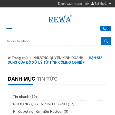
Danh sách mong muốn
Tài khoản
Menu
0
Trang chủ
NHƯỢNG QUYỀN KINH DOANH
HẠN SỬ
DỤNG CỦA BỘ XỬ LÝ TỪ TÍNH CÔMNG NGHIỆP
DANH MỤC
TIN TỨC
Tin nhanh (10)
NHƯỢNG QUYỀN KINH DOANH (17)
Phiếu xét nghiệm viện Pasteur (0)