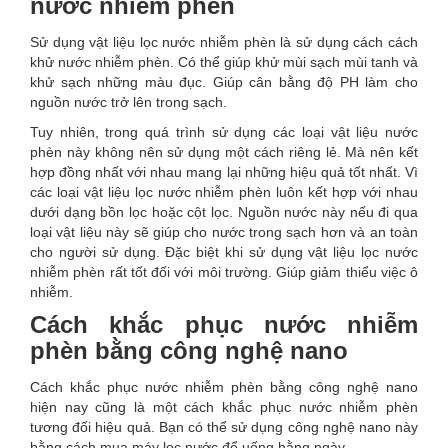
nước nhiễm phèn
Sử dụng vật liệu lọc nước nhiễm phèn là sử dụng cách cách
khử nước nhiễm phèn. Có thể giúp khử mùi sạch mùi tanh và
khử sạch những màu đục. Giúp cân bằng độ PH làm cho
nguồn nước trở lên trong sạch.
Tuy nhiên, trong quá trình sử dụng các loại vật liệu nước
phèn này không nên sử dụng một cách riêng lẻ. Mà nên kết
hợp đồng nhất với nhau mang lại những hiệu quả tốt nhất. Vì
các loại vật liệu lọc nước nhiễm phèn luôn kết hợp với nhau
dưới dạng bồn lọc hoặc cột lọc. Nguồn nước này nếu đi qua
loại vật liệu này sẽ giúp cho nước trong sạch hơn và an toàn
cho người sử dụng. Đặc biệt khi sử dụng vật liệu lọc nước
nhiễm phèn rất tốt đối với môi trường. Giúp giảm thiểu việc ô
nhiễm.
Cách khắc phục nước nhiễm
phèn bằng công nghệ nano
Cách khắc phục nước nhiễm phèn bằng công nghệ nano
hiện nay cũng là một cách khắc phục nước nhiễm phèn
tương đối hiệu quả. Bạn có thể sử dụng công nghệ nano này
bằng cách mua máy lọc nước để uống hằng ngày.