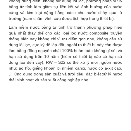
không dùng điện, không sử dụng lõi lọc, phương pháp xử lý
bằng từ tính làm giảm sự liên kêt và ảnh hưởng của nước
cứng và kim loại nặng bằng cách cho nước chảy qua từ
trường (nam châm vĩnh cửu được tích hợp trong thiết bị).
Làm mềm nước bằng từ tính trở thành phương pháp hiệu
quả nhất thay thế cho các loại lọc nước composite truyền
thống hiện nay không chỉ vì ưu điểm gọn nhẹ, không cần sử
dụng lõi lọc, cực kỳ dễ lắp đặt, ngoài ra thiết bị này còn được
làm bằng đồng nguyên chất 100% hoàn toàn không gỉ sét và
hạn sử dụng trên 10 năm (hiếm có thiết bị nào có hạn sử
dụng lâu đến vây). RW – S22 có thể xử lý mọi nguồn nước
như: ao hồ, giếng khoan bị nhiễm canxi, nước có a-xít cao,
… ứng dụng trong sản xuất và tưới tiêu, đặc biệt xử lý nước
thải sinh hoạt và sản xuất công nghiệp nhẹ.