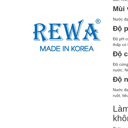
Mùi 
Nước đạt
Độ 
Độ pH c
thấp có 
Độ 
Độ cứng
nước. Nư
Độ 
Nước đạt
ruột, tiê
Làm
khô