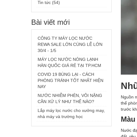
Tin tức (54)
Bài viết mới
CÔNG TY MÁY LỌC NƯỚC
REWA SALE LỚN CÙNG LỄ LỚN
30/4 - 1/5
MÁY LỌC NƯỚC NÓNG LẠNH
HÀN QUỐC GIÁ RẺ TẠI TP.HCM
COVID 19 BÙNG LẠI - CÁCH
PHÒNG TRÁNH TỐT NHẤT HIỆN
Nhữ
NAY
NƯỚC NHIỄM PHÈN, VÔI NẶNG
Nguồn n
CẦN XỬ LÝ NHƯ THẾ NÀO?
thể phò
trước k
Lắp máy lọc nước cho xưởng may,
nhà máy và trường học
Màu
Nước đạ
đất, rêu,