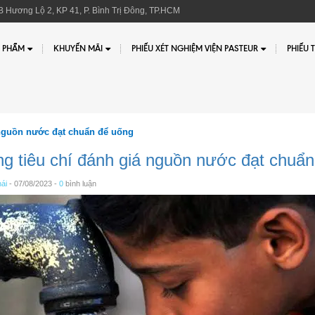
 Hương Lộ 2, KP 41, P. Bình Trị Đông, TP.HCM
 PHẨM
KHUYẾN MÃI
PHIẾU XÉT NGHIỆM VIỆN PASTEUR
PHIẾU 
 nguồn nước đạt chuẩn để uống
g tiêu chí đánh giá nguồn nước đạt chuẩn
ái
- 07/08/2023 -
0
bình luận