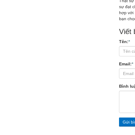
Thật sự
sự đạt c
hợp với 
bạn chọ
Viết
Tên:
*
Email:
*
Bình lu
Gửi bì