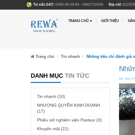
Tư vấn 24/7:
0386.99.49.69 - 0965732666
Địa chỉ:
822/55B
TRANG CHỦ
GIỚI THIỆU
SẢN
Trang chủ
Tin nhanh
Những tiêu chí đánh giá
Nhữn
DANH MỤC
TIN TỨC
Ms. Kim Th
Tin nhanh (10)
NHƯỢNG QUYỀN KINH DOANH
(17)
Phiếu xét nghiệm viện Pasteur (0)
Khuyến mãi (21)