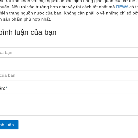
 sẽ rất khó khăn với mọi người để xác định bằng giác quan của cơ th
huẩn. Nếu rơi vào trường hợp như vậy thì cách tốt nhất mà
REWA
có t
hiện trạng nguồn nước của bạn. Không cần phải lo về những chỉ số bởi k
n sản phẩm phù hợp nhất.
 bình luận của bạn
ận:
*
nh luận