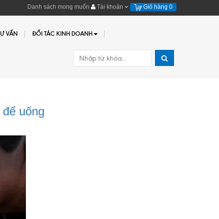
Danh sách mong muốn
Tài khoản
Giỏ hàng
0
TƯ VẤN
ĐỐI TÁC KINH DOANH
 để uống