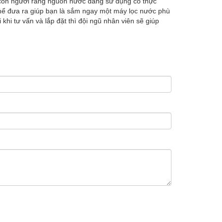
ể con người rằng nguồn nước đang sử dụng có thực
hể đưa ra giúp bạn là sắm ngay một máy lọc nước phù
hi tư vấn và lắp đặt thì đội ngũ nhân viên sẽ giúp