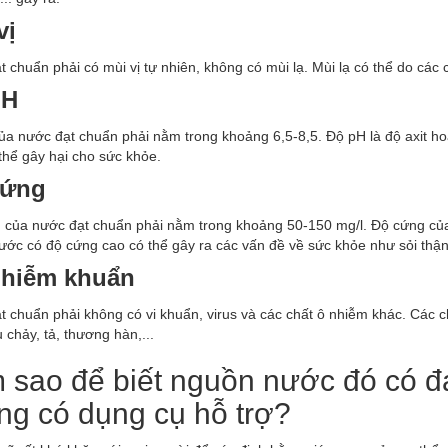
vị
 chuẩn phải có mùi vị tự nhiên, không có mùi lạ. Mùi lạ có thể do các c
pH
ủa nước đạt chuẩn phải nằm trong khoảng 6,5-8,5. Độ pH là độ axit 
thể gây hại cho sức khỏe.
cứng
 của nước đạt chuẩn phải nằm trong khoảng 50-150 mg/l. Độ cứng của
ớc có độ cứng cao có thể gây ra các vấn đề về sức khỏe như sỏi thận,
nhiễm khuẩn
 chuẩn phải không có vi khuẩn, virus và các chất ô nhiễm khác. Các 
u chảy, tả, thương hàn,...
 sao để biết nguồn nước đó có đ
ng có dụng cụ hỗ trợ?