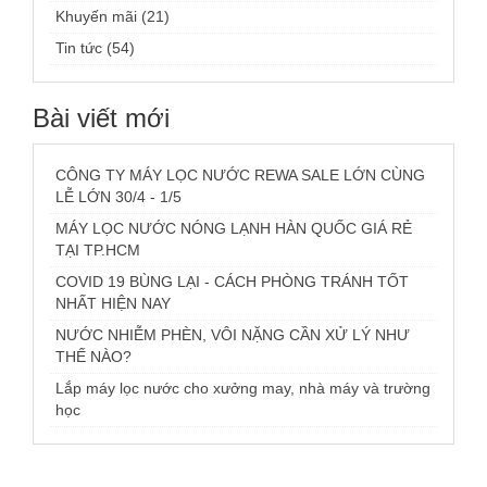
Khuyến mãi (21)
Tin tức (54)
Bài viết mới
CÔNG TY MÁY LỌC NƯỚC REWA SALE LỚN CÙNG
LỄ LỚN 30/4 - 1/5
MÁY LỌC NƯỚC NÓNG LẠNH HÀN QUỐC GIÁ RẺ
TẠI TP.HCM
COVID 19 BÙNG LẠI - CÁCH PHÒNG TRÁNH TỐT
NHẤT HIỆN NAY
NƯỚC NHIỄM PHÈN, VÔI NẶNG CẦN XỬ LÝ NHƯ
THẾ NÀO?
Lắp máy lọc nước cho xưởng may, nhà máy và trường
học