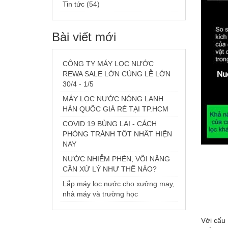
Tin tức (54)
Bài viết mới
CÔNG TY MÁY LỌC NƯỚC
REWA SALE LỚN CÙNG LỄ LỚN
30/4 - 1/5
MÁY LỌC NƯỚC NÓNG LẠNH
HÀN QUỐC GIÁ RẺ TẠI TP.HCM
COVID 19 BÙNG LẠI - CÁCH
PHÒNG TRÁNH TỐT NHẤT HIỆN
NAY
NƯỚC NHIỄM PHÈN, VÔI NẶNG
CẦN XỬ LÝ NHƯ THẾ NÀO?
Lắp máy lọc nước cho xưởng may,
nhà máy và trường học
Với cấu