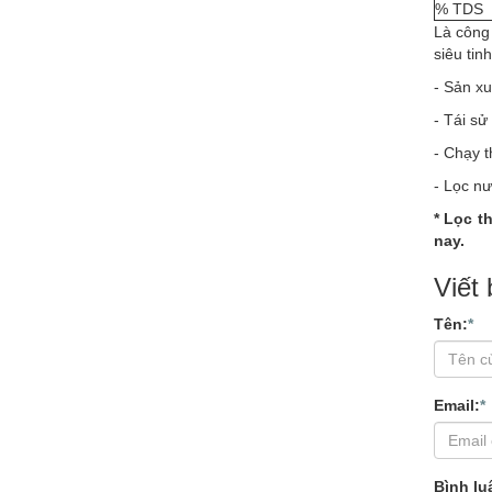
% TDS
Là công 
siêu tin
- Sản xu
- Tái sử
- Chạy 
- Lọc nư
* Lọc t
nay.
Viết
Tên:
*
Email:
*
Bình lu