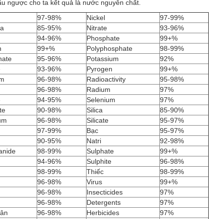
u ngược cho ta kết quả là nước nguyên chất.
97-98%
Nickel
97-99%
a
85-95%
Nitrate
93-96%
94-96%
Phosphate
99+%
n
99+%
Polyphosphate
98-99%
nate
95-96%
Potassium
92%
e
93-96%
Pyrogen
99+%
m
96-98%
Radioactivity
95-98%
96-98%
Radium
97%
e
94-95%
Selenium
97%
te
90-98%
Silica
85-90%
um
96-98%
Silicate
95-97%
97-99%
Bạc
95-97%
90-95%
Natri
92-98%
anide
98-99%
Sulphate
99+%
94-96%
Sulphite
96-98%
98-99%
Thiếc
98-99%
96-98%
Virus
99+%
96-98%
Insecticides
97%
96-98%
Detergents
97%
gân
96-98%
Herbicides
97%