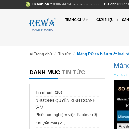
Tư vấn 24/7:
0386.99.49.69 - 0965732666
Địa chỉ:
822/55B
TRANG CHỦ
GIỚI THIỆU
SẢN
Trang chủ
Tin tức
Màng RO có hiệu suất loại bỏ
Màng
DANH MỤC
TIN TỨC
Ms. Kim Th
Tin nhanh (10)
NHƯỢNG QUYỀN KINH DOANH
(17)
Phiếu xét nghiệm viện Pasteur (0)
Khuyến mãi (21)