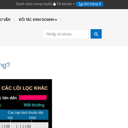
Danh sách mong muốn
Tài khoản
Giỏ hàng
0
TƯ VẤN
ĐỐI TÁC KINH DOANH
ông?