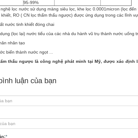
95-99%
nghệ lọc nước sử dụng màng siêu lọc, khe lọc 0.0001micron (lọc đến 
h khiết, RO ( CN lọc thẩm thấu ngược) được ứng dụng trong các lĩnh vự
ất nước tinh khiết đóng chai
 dụng (lọc lại) nước tiểu của các nhà du hành vũ trụ thành nước uống t
thân nhân tạo
ớc biển thành nước ngọt ...
hẩm thấu ngược là công nghệ phát minh tại Mỹ, được xác định là
 bình luận của bạn
ận:
*