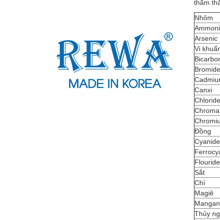
thẩm thấ
Nhôm
Ammoni
Arsenic
Vi khuẩ
Bicarbo
Bromid
Cadmiu
Canxi
Chlorid
Chroma
Chromi
Đồng
Cyanide
Ferrocy
Flouride
Sắt
Chì
Magiê
Mangan
Thủy n