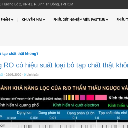
 Hương Lộ 2, KP 41, P. Bình Trị Đông, TP.HCM
 PHẨM
KHUYẾN MÃI
PHIẾU XÉT NGHIỆM VIỆN PASTEUR
PHIẾU 
 tạp chất thật không?
 RO có hiệu suất loại bỏ tạp chất thật kh
ái
- 02/05/2020 -
0
bình luận