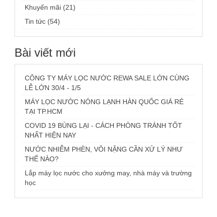
Khuyến mãi (21)
Tin tức (54)
Bài viết mới
CÔNG TY MÁY LỌC NƯỚC REWA SALE LỚN CÙNG
LỄ LỚN 30/4 - 1/5
MÁY LỌC NƯỚC NÓNG LẠNH HÀN QUỐC GIÁ RẺ
TẠI TP.HCM
COVID 19 BÙNG LẠI - CÁCH PHÒNG TRÁNH TỐT
NHẤT HIỆN NAY
NƯỚC NHIỄM PHÈN, VÔI NẶNG CẦN XỬ LÝ NHƯ
THẾ NÀO?
Lắp máy lọc nước cho xưởng may, nhà máy và trường
học