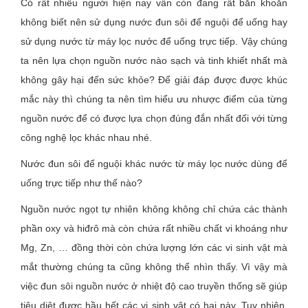
Có rất nhiều người hiện nay vẫn còn đang rất băn khoăn
không biết nên sử dụng nước đun sôi để nguội để uống hay
sử dụng nước từ máy lọc nước để uống trực tiếp. Vậy chúng
ta nên lựa chọn nguồn nước nào sạch và tinh khiết nhất mà
không gây hại đến sức khỏe? Để giải đáp được được khúc
mắc này thì chúng ta nên tìm hiểu ưu nhược điểm của từng
nguồn nước để có được lựa chọn đúng đắn nhất đối với từng
công nghệ lọc khác nhau nhé.
Nước đun sôi để nguội khác nước từ máy lọc nước dùng để
uống trực tiếp như thế nào?
Nguồn nước ngọt tự nhiên không không chỉ chứa các thành
phần oxy và hiđrô mà còn chứa rất nhiều chất vi khoáng như
Mg, Zn, … đồng thời còn chứa lượng lớn các vi sinh vật mà
mắt thường chúng ta cũng không thể nhìn thấy. Vì vậy mà
việc đun sôi nguồn nước ở nhiệt độ cao truyền thống sẽ giúp
tiêu diệt được hầu hết các vi sinh vật có hại này. Tuy nhiên,