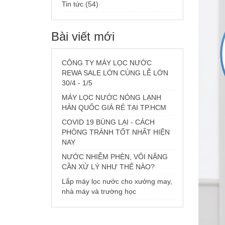
Tin tức (54)
Bài viết mới
CÔNG TY MÁY LỌC NƯỚC
REWA SALE LỚN CÙNG LỄ LỚN
30/4 - 1/5
MÁY LỌC NƯỚC NÓNG LẠNH
HÀN QUỐC GIÁ RẺ TẠI TP.HCM
COVID 19 BÙNG LẠI - CÁCH
PHÒNG TRÁNH TỐT NHẤT HIỆN
NAY
NƯỚC NHIỄM PHÈN, VÔI NẶNG
CẦN XỬ LÝ NHƯ THẾ NÀO?
Lắp máy lọc nước cho xưởng may,
nhà máy và trường học