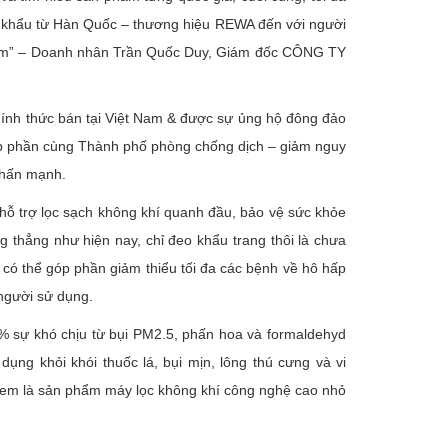
 khẩu từ Hàn Quốc – thương hiệu REWA đến với người
ệt Nam” – Doanh nhân Trần Quốc Duy, Giám đốc CÔNG TY
hính thức bán tại Việt Nam & được sự ủng hộ đông đảo
góp phần cùng Thành phố phòng chống dịch – giảm nguy
nhấn mạnh.
hỗ trợ lọc sạch không khí quanh đầu, bảo vệ sức khỏe
g thẳng như hiện nay, chỉ đeo khẩu trang thôi là chưa
có thể góp phần giảm thiểu tối đa các bệnh về hô hấp
 người sử dụng.
% sự khó chịu từ bụi PM2.5, phấn hoa và formaldehyd
g khỏi khói thuốc lá, bụi mịn, lông thú cưng và vi
xem là sản phẩm máy lọc không khí công nghệ cao nhỏ