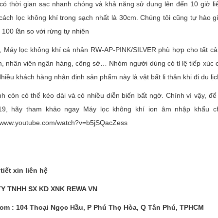
ị có thời gian sạc nhanh chóng và khả năng sử dụng lên đến 10 giờ l
ách lọc không khí trong sạch nhất là 30cm. Chúng tôi cũng tự hào gi
100 lần so với rừng tự nhiên
t, Máy lọc không khí cá nhân RW-AP-PINK/SILVER phù hợp cho tất cả m
n, nhân viên ngân hàng, công sở… Nhóm người dùng có tỉ lệ tiếp xúc 
hiều khách hàng nhận định sản phẩm này là vật bất li thân khi đi du lịc
h còn có thể kéo dài và có nhiều diễn biến bất ngờ. Chính vì vậy, đ
19, hãy tham khảo ngay Máy lọc không khí ion âm nhập khẩu c
://www.youtube.com/watch?v=b5jSQacZess
tiết xin liên hệ
Y TNHH SX KD XNK REWA VN
m : 104 Thoại Ngọc Hầu, P Phú Thọ Hòa, Q Tân Phú, TPHCM