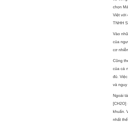
chọn Má
Việt vớ
TNHH SX
Vào nhữ
của ngư
cơ nhiễ
Cũng th
của cá n
đủ. Việ
và nguy 
Ngoài t
[CH2O] 
khuẩn. V
nhất thế 