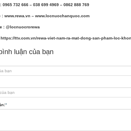
 : 0965 732 666 – 038 699 4969 – 0862 888 769
e : www.rewa.vn – www.locnuochanquoc.com
e : @locnuocrorewa
https://ttv.com.vn/rewa-viet-nam-ra-mat-dong-san-pham-loc-kho
 bình luận của bạn
ận:
*