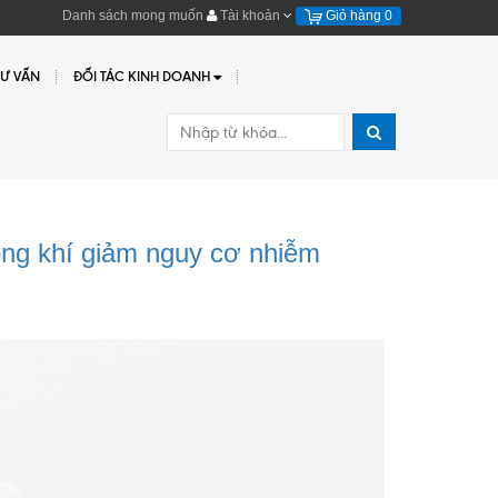
Danh sách mong muốn
Tài khoản
Giỏ hàng
0
TƯ VẤN
ĐỐI TÁC KINH DOANH
ng khí giảm nguy cơ nhiễm