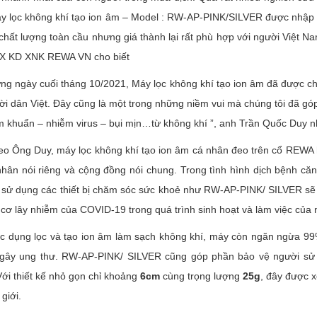
y lọc không khí tạo ion âm – Model : RW-AP-PINK/SILVER được nhập
i chất lượng toàn cầu nhưng giá thành lại rất phù hợp với người Vi
 KD XNK REWA VN cho biết
ng ngày cuối tháng 10/2021, Máy lọc không khí tạo ion âm đã được c
ời dân Việt. Đây cũng là một trong những niềm vui mà chúng tôi đã 
m khuẩn – nhiễm virus – bụi mịn…từ không khí ”, anh Trần Quốc Duy 
eo Ông Duy, máy lọc không khí tạo ion âm cá nhân đeo trên cổ REWA 
hân nói riêng và cộng đồng nói chung. Trong tình hình dịch bệnh căn
c sử dụng các thiết bị chăm sóc sức khoẻ như RW-AP-PINK/ SILVER sẽ 
cơ lây nhiễm của COVID-19 trong quá trình sinh hoạt và làm việc của
ác dụng lọc và tạo ion âm làm sạch không khí, máy còn ngăn ngừa 99
gây ung thư. RW-AP-PINK/ SILVER cũng góp phần bảo vệ người sử dụn
ới thiết kế nhỏ gọn chỉ khoảng
6cm
cùng trọng lượng
25g
, đây được 
giới.