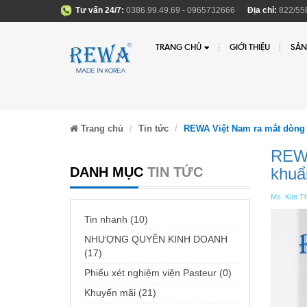
Tư vấn 24/7:
0386.99.49.69 - 0965732666
Địa chỉ:
822/55B
TRANG CHỦ
GIỚI THIỆU
SẢN
Trang chủ
Tin tức
REWA Việt Nam ra mắt dòng
REWA
DANH MỤC
TIN TỨC
khuẩ
Ms. Kim Th
Tin nhanh (10)
NHƯỢNG QUYỀN KINH DOANH
(17)
Phiếu xét nghiệm viện Pasteur (0)
Khuyến mãi (21)