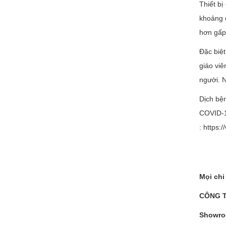
Thiết b
khoảng c
hơn gấp 
Đặc biệ
giáo viê
người. N
Dịch bện
COVID-
: https
Mọi chi 
CÔNG T
Showroo