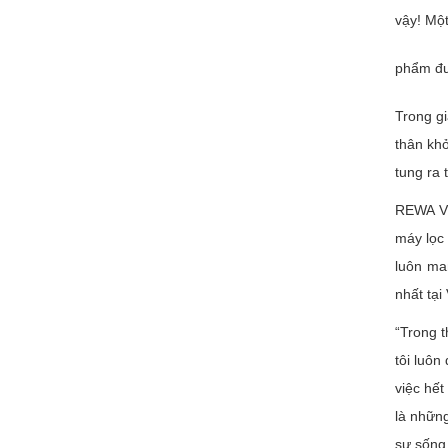
vậy! Một
phẩm đượ
Trong gi
thân kh
tung ra 
REWA VN
máy lọc 
luôn ma
nhất tại
“Trong t
tôi luôn
việc hết
là nhữn
sự sống 