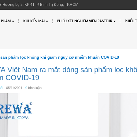
 Hương Lộ 2, KP 41, P. Bình Trị Đông, TP.HCM
 PHẨM
KHUYẾN MÃI
PHIẾU XÉT NGHIỆM VIỆN PASTEUR
PHIẾU 
 sản phẩm lọc không khí giảm nguy cơ nhiễm khuẩn COVID-19
 Việt Nam ra mắt dòng sản phẩm lọc khô
n COVID-19
ái
- 05/11/2021 -
0
bình luận