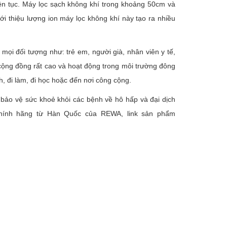
iên tục. Máy lọc sạch không khí trong khoảng 50cm và
ới thiệu lượng ion máy lọc không khí này tạo ra nhiều
ọi đối tượng như: trẻ em, người già, nhân viên y tế,
cộng đồng rất cao và hoạt động trong môi trường đông
h, đi làm, đi học hoặc đến nơi công cộng.
ể bảo vệ sức khoẻ khỏi các bệnh về hô hấp và đại dịch
hính hãng từ Hàn Quốc của REWA, link sản phẩm