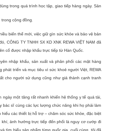
 dùng trong quá trình học tập, giao tiếp hàng ngày. Sản
 trong cộng đồng.
iều biến thể mới, việc giữ gìn sức khỏe và bảo vệ bản
điều đó, CÔNG TY TNHH SX KD XNK REWA VIỆT NAM đã
rên cổ được nhập khẩu trực tiếp từ Hàn Quốc.
yên nhập khẩu, sản xuất và phân phối các mặt hàng
 phát triển và mục tiêu vì sức khoẻ người Việt, REWA
nhất cho người sử dụng cũng như giá thành cạnh tranh
m ngày một tăng rất nhanh khiến hệ thống y tế quá tải,
y bác sĩ cùng các lực lượng chức năng khi họ phải làm
 hiểu các thiết bị hỗ trợ – chăm sóc sức khỏe, đặc biệt
khí, ảnh hưởng trực tiếp đến phổi là nguy cơ cướp đi
à tìm hiểu sản phẩm từng quốc gia, cuối cùng, tôi đã