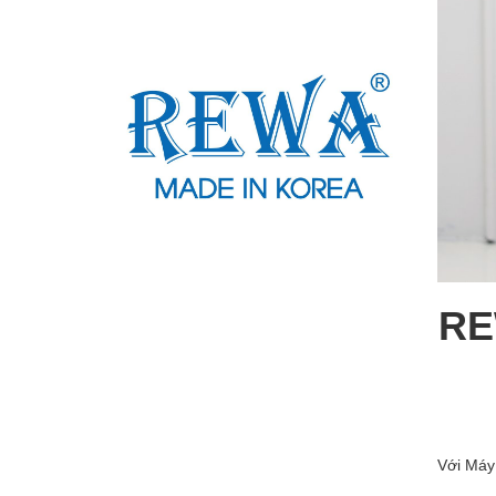
RE
Với Máy 