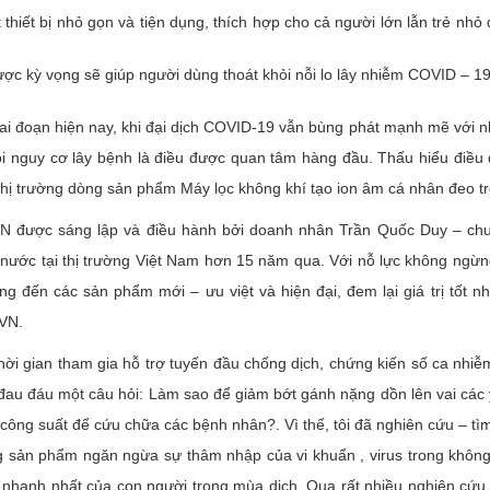
 thiết bị nhỏ gọn và tiện dụng, thích hợp cho cả người lớn lẫn trẻ nhỏ
c kỳ vọng sẽ giúp người dùng thoát khỏi nỗi lo lây nhiễm COVID – 19
ai đoạn hiện nay, khi đại dịch COVID-19 vẫn bùng phát mạnh mẽ với nh
ỏi nguy cơ lây bệnh là điều được quan tâm hàng đầu. Thấu hiểu 
thị trường dòng sản phẩm Máy lọc không khí tạo ion âm cá nhân đeo t
 được sáng lập và điều hành bởi doanh nhân Trần Quốc Duy – chu
nước tại thị trường Việt Nam hơn 15 năm qua. Với nỗ lực không ngừng
ng đến các sản phẩm mới – ưu việt và hiện đại, đem lại giá trị tốt 
 VN.
hời gian tham gia hỗ trợ tuyến đầu chống dịch, chứng kiến số ca nhiễ
 đau đáu một câu hỏi: Làm sao để giảm bớt gánh nặng dồn lên vai các 
 công suất để cứu chữa các bệnh nhân?. Vì thế, tôi đã nghiên cứu – tìm
g sản phẩm ngăn ngừa sự thâm nhập của vi khuẩn , virus trong không 
nhanh nhất của con người trong mùa dịch. Qua rất nhiều nghiên cứu v