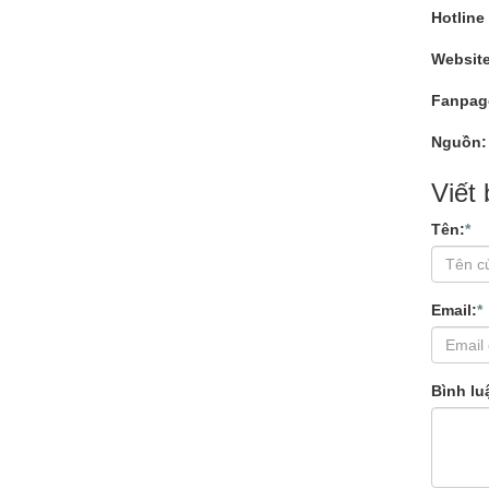
Hotline
Websit
Fanpag
Nguồn: 
Viết
Tên:
*
Email:
*
Bình lu