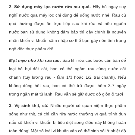
2. Sử dụng máy lọc nước rửa rau quả:
Hãy bỏ ngay suy
nghĩ nước qua máy lọc chỉ dùng để uống nước nhé! Rau củ
quả thường được ăn trực tiếp sau khi rửa và nếu nguồn
nước bạn sử dụng không đảm bảo thì đây chính là nguyên
nhân khiến vi khuẩn xâm nhập cơ thể bạn gây nên tình trạng
ngộ độc thực phẩm đó!
Một mẹo nhỏ khi rửa rau:
Sau khi rửa các bước căn bản để
loại bỏ bụi đất cát, bạn có thể ngâm rau cùng nước cốt
chanh (tuỳ lượng rau - tầm 1/3 hoặc 1/2 trái chanh). Nếu
không dùng hết rau, bạn có thể trữ được thêm 3-7 ngày
trong ngăn mát tủ lạnh. Rau vẫn sẽ giữ được độ giòn & tươi
3. Vệ sinh thịt, cá:
Nhiều người có quan niệm thực phẩm
sống như thịt, cá chỉ cần rửa nước thường vì quá trình đun
nấu sẽ khiến vi khuẩn bị tiêu diệt song điều này không hoàn
toàn đúng! Một số loài vi khuẩn vẫn có thể sinh sôi ở nhiệt độ