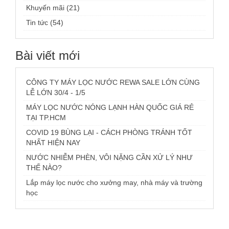
Khuyến mãi (21)
Tin tức (54)
Bài viết mới
CÔNG TY MÁY LỌC NƯỚC REWA SALE LỚN CÙNG
LỄ LỚN 30/4 - 1/5
MÁY LỌC NƯỚC NÓNG LẠNH HÀN QUỐC GIÁ RẺ
TẠI TP.HCM
COVID 19 BÙNG LẠI - CÁCH PHÒNG TRÁNH TỐT
NHẤT HIỆN NAY
NƯỚC NHIỄM PHÈN, VÔI NẶNG CẦN XỬ LÝ NHƯ
THẾ NÀO?
Lắp máy lọc nước cho xưởng may, nhà máy và trường
học