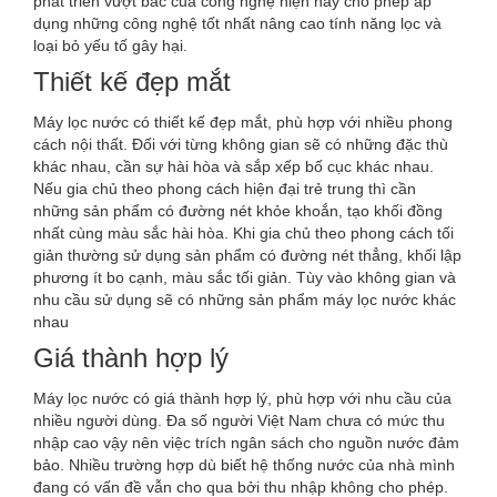
phát triển vượt bâc của công nghệ hiện nay cho phép áp
dụng những công nghệ tốt nhất nâng cao tính năng lọc và
loại bỏ yếu tố gây hại.
Thiết kế đẹp mắt
Máy lọc nước có thiết kế đẹp mắt, phù hợp với nhiều phong
cách nội thất. Đối với từng không gian sẽ có những đặc thù
khác nhau, cần sự hài hòa và sắp xếp bố cục khác nhau.
Nếu gia chủ theo phong cách hiện đại trẻ trung thì cần
những sản phẩm có đường nét khỏe khoắn, tạo khối đồng
nhất cùng màu sắc hài hòa. Khi gia chủ theo phong cách tối
giản thường sử dụng sản phẩm có đường nét thẳng, khối lập
phương ít bo cạnh, màu sắc tối giản. Tùy vào không gian và
nhu cầu sử dụng sẽ có những sản phẩm máy lọc nước khác
nhau
Giá thành hợp lý
Máy lọc nước có giá thành hợp lý, phù hợp với nhu cầu của
nhiều người dùng. Đa số người Việt Nam chưa có mức thu
nhập cao vậy nên việc trích ngân sách cho nguồn nước đảm
bảo. Nhiều trường hợp dù biết hệ thống nước của nhà mình
đang có vấn đề vẫn cho qua bởi thu nhập không cho phép.