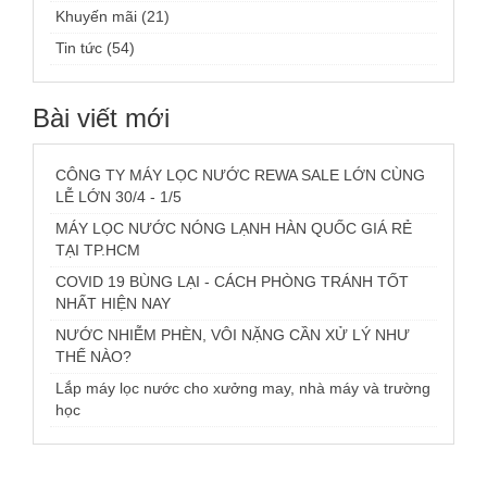
Khuyến mãi (21)
Tin tức (54)
Bài viết mới
CÔNG TY MÁY LỌC NƯỚC REWA SALE LỚN CÙNG
LỄ LỚN 30/4 - 1/5
MÁY LỌC NƯỚC NÓNG LẠNH HÀN QUỐC GIÁ RẺ
TẠI TP.HCM
COVID 19 BÙNG LẠI - CÁCH PHÒNG TRÁNH TỐT
NHẤT HIỆN NAY
NƯỚC NHIỄM PHÈN, VÔI NẶNG CẦN XỬ LÝ NHƯ
THẾ NÀO?
Lắp máy lọc nước cho xưởng may, nhà máy và trường
học